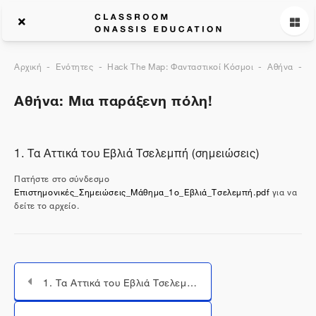
Αρχική
Ενότητες
Hack The Map: Φανταστικοί Κόσμοι
Αθήνα
Γ
Αθήνα: Μια παράξενη πόλη!
1. Τα Αττικά του Εβλιά Τσελεμπή (σημειώσεις)
Πατήστε στο σύνδεσμο
Επιστημονικές_Σημειώσεις_Μάθημα_1ο_Εβλιά_Τσελεμπή.pdf
για να
δείτε το αρχείο.
1. Τα Αττικά του Εβλιά Τσελεμπή (βίντεο)
Μεταπήδηση σε...