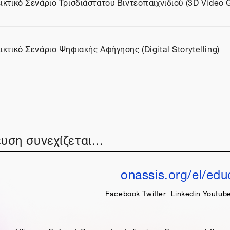
ικτικό Σενάριο Τρισδιάστατου Βιντεοπαιχνιδιού (3D Video
ίο
ικτικό Σενάριο Ψηφιακής Αφήγησης (Digital Storytelling)
ίο
υση συνεχίζεται...
onassis.org/el/edu
Facebook
Twitter
Linkedin
Youtub