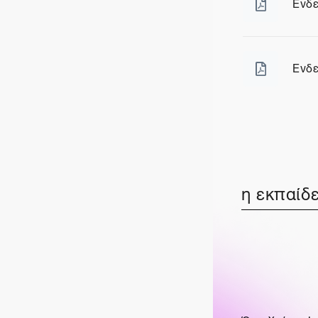
Ενδε
Αρχε
Ενδε
Αρχε
η εκπαίδε