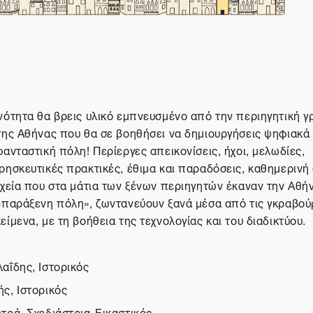
ή θέματος
νότητα θα βρεις υλικό εμπνευσμένο από την περιηγητική γ
της Αθήνας που θα σε βοηθήσει να δημιουργήσεις ψηφιακά 
φανταστική πόλη! Περίεργες απεικονίσεις, ήχοι, μελωδίες,
ρησκευτικές πρακτικές, έθιμα και παραδόσεις, καθημερινή
ιχεία που στα μάτια των ξένων περιηγητών έκαναν την Αθή
«παράξενη πόλη», ζωντανεύουν ξανά μέσα από τις γκραβούρ
είμενα, με τη βοήθεια της τεχνολογίας και του διαδικτύου.
αΐδης, Ιστορικός
ς, Ιστορικός
τρά, Σχεδιάστρια-Εικαστικός