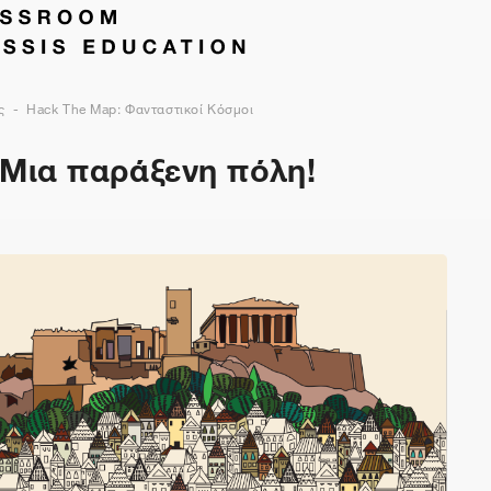
ς
Hack The Map: Φανταστικοί Κόσμοι
 Μια παράξενη πόλη!