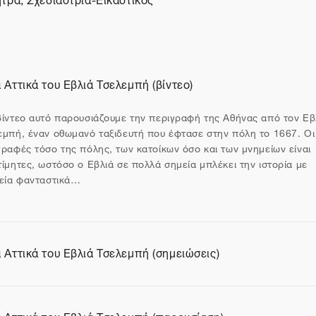
α Αττικά του Εβλιά Τσελεμπή (βίντεο)
θυνση URL
βίντεο αυτό παρουσιάζουμε την περιγραφή της Αθήνας από τον Εβ
εμπή, έναν οθωμανό ταξιδευτή που έφτασε στην πόλη το 1667. Οι
γραφές τόσο της πόλης, των κατοίκων όσο και των μνημείων είναι
τίμητες, ωστόσο ο Εβλιά σε πολλά σημεία μπλέκει την ιστορία με
χεία φανταστικά…
α Αττικά του Εβλιά Τσελεμπή (σημειώσεις)
ίο
α Αττικά του Εβλιά Τσελεμπή (παρουσίαση)