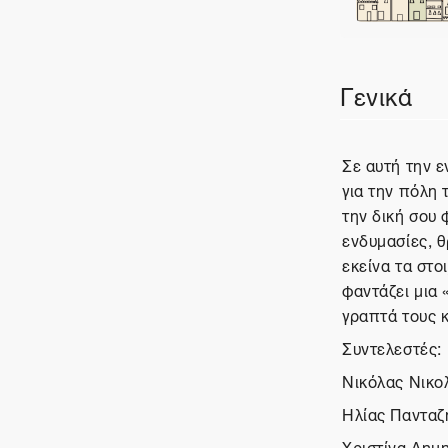
Περιγραφ
Γενικά
Σε αυτή την ε
για την πόλη 
την δική σου 
ενδυμασίες, θ
εκείνα τα στο
φαντάζει μια 
γραπτά τους κ
Συντελεστές:
Νικόλας Νικολ
Ηλίας Πανταζή
Χριστίνα Δημη