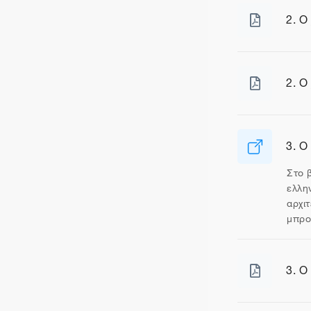
2. Ο
Αρχε
2. Ο
Αρχε
3. Ο
Διεύ
Στο 
ελλη
αρχι
μπρο
3. Ο
Αρχε