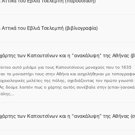
ίο
α Αττικά του Εβλιά Τσελεμπή (βιβλιογραφία)
ίο
 χάρτης των Καπουτσίνων και η "ανακάλυψη" της Αθήνας (β
θυνση URL
βίντεο αυτό μιλάμε για τους Καπουτσίνους μοναχούς που το 1635
σαν το μοναστήρι τους στην Αθήνα και ασχολήθηκαν με τοπογραφι
αρχαιολογικές μελέτες της πόλης, σχεδιάζοντας τον πρώτο γνωστό
 Ας δούμε λοιπόν πως ο χάρτης αυτός συνέβαλε στην (επαν-)ανακ
πόλης…
 χάρτης των Καπουτσίνων και η “ανακάλυψη” της Αθήνας (σ
ίο