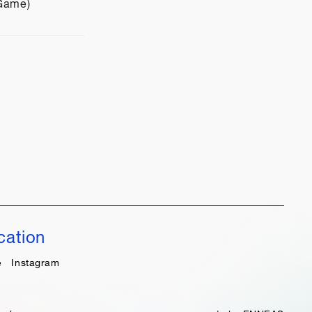
 Game)
cation
e
Instagram