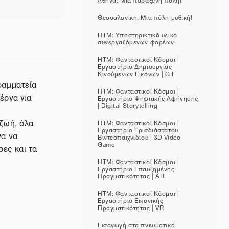
Θεσσαλονίκη: Μια πόλη μυθική!
HTM: Υποστηρικτικό υλικό
συνεργαζόμενων φορέων
HTM: Φανταστικοί Κόσμοι |
Εργαστήριο Δημιουργίας
Κινούμενων Εικόνων | GIF
ραμματεία
HTM: Φανταστικοί Κόσμοι |
έργα για
Εργαστήριο Ψηφιακής Αφήγησης
| Digital Storytelling
 ζωή, όλα
HTM: Φανταστικοί Κόσμοι |
Εργαστήριο Τρισδιάστατου
να να
Βιντεοπαιχνιδιού | 3D Video
Game
ες και τα
HTM: Φανταστικοί Κόσμοι |
Εργαστήριο Επαυξημένης
Πραγματικότητας | AR
HTM: Φανταστικοί Κόσμοι |
Εργαστήριο Εικονικής
Πραγματικότητας | VR
Εισαγωγή στα πνευματικά