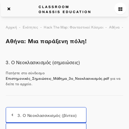
Αρχική
Ενότητες
Hack The Map: Φανταστικοί Κόσμοι
Αθήνα
Γ
Αθήνα: Μια παράξενη πόλη!
3. Ο Νεοκλασικισμός (σημειώσεις)
Πατήστε στο σύνδεσμο
Επιστημονικές_Σημειώσεις_Μάθημα_3ο_Νεοκλασικισμός.pdf
για να
δείτε το αρχείο.
3. Ο Νεοκλασσικισμός (βίντεο)
Μεταπήδηση σε...