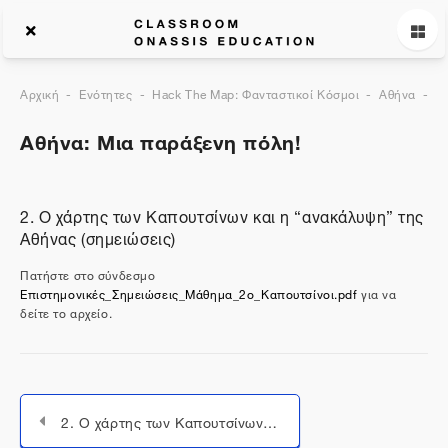
Αρχική
Ενότητες
Hack The Map: Φανταστικοί Κόσμοι
Αθήνα
Γ
Αθήνα: Μια παράξενη πόλη!
2. Ο χάρτης των Καπουτσίνων και η “ανακάλυψη” της
Αθήνας (σημειώσεις)
Πατήστε στο σύνδεσμο
Επιστημονικές_Σημειώσεις_Μάθημα_2ο_Καπουτσίνοι.pdf
για να
δείτε το αρχείο.
2. Ο χάρτης των Καπουτσίνων και η "ανακάλυψη" της Αθήνας (βίντεο)