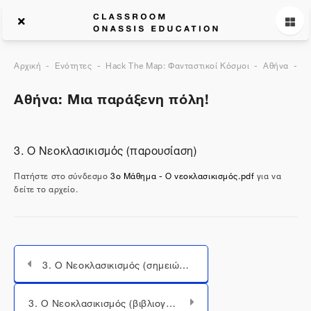
Αρχική
Ενότητες
Hack The Map: Φανταστικοί Κόσμοι
Αθήνα
Γ
Αθήνα: Μια παράξενη πόλη!
3. Ο Νεοκλασικισμός (παρουσίαση)
Πατήστε στο σύνδεσμο
3ο Μάθημα - Ο νεοκλασικισμός.pdf
για να
δείτε το αρχείο.
3. Ο Νεοκλασικισμός (σημειώσεις)
Μεταπήδηση σε...
3. Ο Νεοκλασικισμός (βιβλιογραφία)