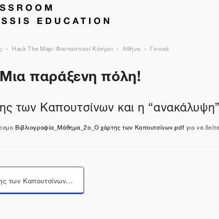
ς
Hack The Map: Φανταστικοί Κόσμοι
Αθήνα
Γενικά
 Μια παράξενη πόλη!
της των Καπουτσίνων και η “ανακάλυψη”
δεσμο
Βιβλιογραφία_Μάθημα_2ο_Ο χάρτης των Καπουτσίνων.pdf
για να δείτε
Μεταπήδηση σε...
2. Ο χάρτης των Καπουτσίνων και η “ανακάλυψη” της Αθήνας (παρουσίαση)