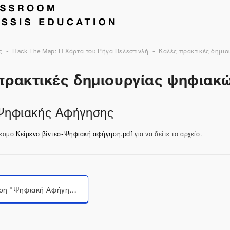
ς
Hack The Map: Η Χάρτα του Ρήγα Βελεστινλή
Καλές πρακτικές δημι
πρακτικές δημιουργίας ψηφιακ
Ψηφιακής Αφήγησης
δεσμο
Κείμενο βίντεο-Ψηφιακή αφήγηση.pdf
για να δείτε το αρχείο.
Μεταπήδηση σε...
Παρουσίαση "Ψηφιακή Αφήγηση"