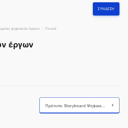
ΣΎΝΔΕΣΗ
ουργίας ψηφιακών έργων
Γενικά
ών έργων
Πρότυπο Storyboard Ψηφιακής Αφήγησης