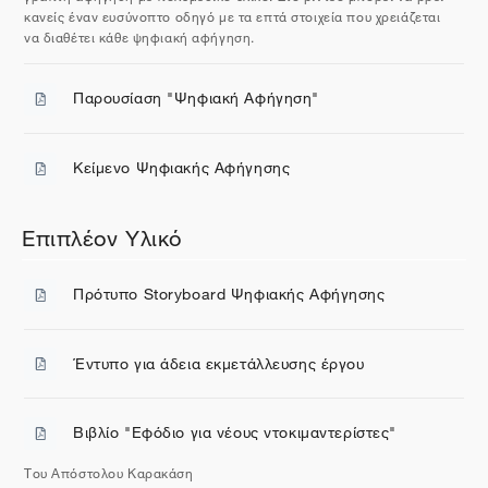
κανείς έναν ευσύνοπτο οδηγό με τα επτά στοιχεία που χρειάζεται
να διαθέτει κάθε ψηφιακή αφήγηση.
Παρουσίαση "Ψηφιακή Αφήγηση"
Αρχείο
Kείμενo Ψηφιακής Αφήγησης
Αρχείο
Επιπλέον Υλικό
Πρότυπο Storyboard Ψηφιακής Αφήγησης
Αρχείο
Έντυπο για άδεια εκμετάλλευσης έργου
Αρχείο
Βιβλίο "Εφόδιο για νέους ντοκιμαντερίστες"
Διεύθυνση URL
Του Απόστολου Καρακάση