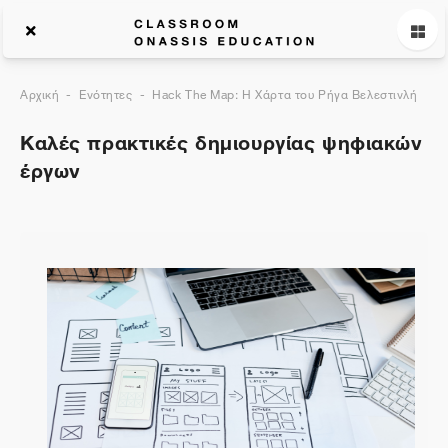
Αρχική
Ενότητες
Hack The Map: Η Χάρτα του Ρήγα Βελεστινλή
Καλές πρακτικές δημιουργίας ψηφιακών
έργων