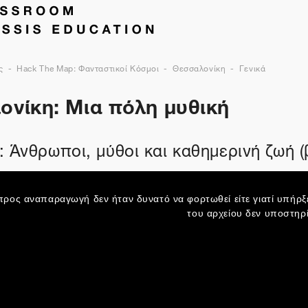
ς
Hack The Map: Φανταστικοί Κόσμοι
Θεσσαλονίκη
Γενικά
ονίκη: Μια πόλη μυθική
 Άνθρωποι, μύθοι και καθημερινή ζωή (
προς αναπαραγωγή δεν ήταν δυνατό να φορτωθεί είτε γιατί υπήρξε 
του αρχείου δεν υποστηρί