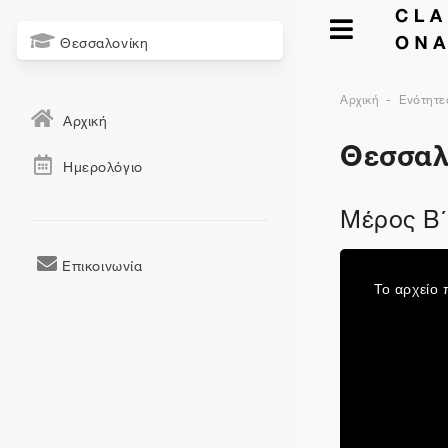
Θεσσαλονίκη
Αρχική
Ενότητε
Αρχική
Θεσσαλ
Ημερολόγιο
Μέρος Β΄:
Επικοινωνία
This
is
a
Το αρχείο 
modal
window.