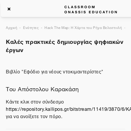
Αρχική
Ενότητες
Hack The Map: Η Χάρτα του Ρήγα Βελεστινλή
Κ
Καλές πρακτικές δημιουργίας ψηφιακών
έργων
Βιβλίο "Εφόδιο για νέους ντοκιμαντερίστες"
Του Απόστολου Καρακάση
Κάντε κλικ στον σύνδεσμο
https://repository.kallipos.gr/bitstream/11419/3870/
για να ανοίξετε τον πόρο.