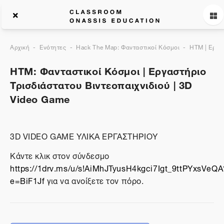
Αρχική
Ενότητες
Hack The Map: Φανταστικοί Κόσμοι
HTM | Εργασ
HTM: Φανταστικοί Κόσμοι | Εργαστήριο
Τρισδιάστατου Βιντεοπαιχνιδιού | 3D
Video Game
3D VIDEO GAME ΥΛΙΚΑ ΕΡΓΑΣΤΗΡΙΟΥ
Κάντε κλικ στον σύνδεσμο
https://1drv.ms/u/s!AiMhJTyusH4kgci7Igt_9ttPYxsVeQA
e=BiF1Jf
για να ανοίξετε τον πόρο.