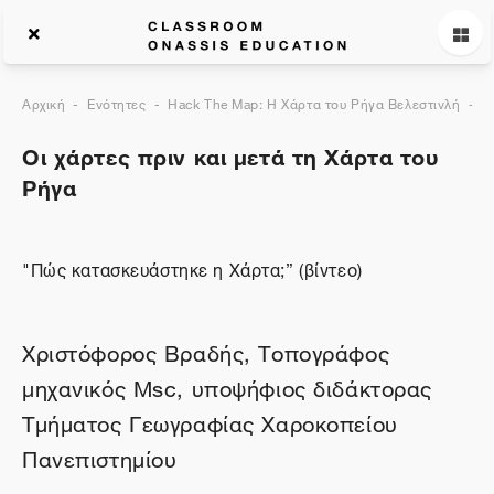
Αρχική
Ενότητες
Hack The Map: Η Χάρτα του Ρήγα Βελεστινλή
Ο
Οι χάρτες πριν και μετά τη Χάρτα του
Ρήγα
"Πώς κατασκευάστηκε η Χάρτα;” (βίντεο)
Χριστόφορος Βραδής, Τοπογράφος
μηχανικός Msc, υποψήφιος διδάκτορας
Τμήματος Γεωγραφίας Χαροκοπείου
Πανεπιστημίου