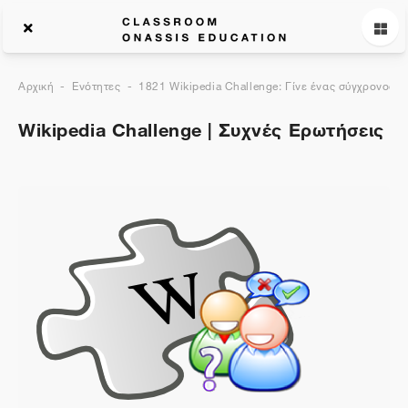
Αρχική
Ενότητες
1821 Wikipedia Challenge: Γίνε ένας σύγχρονος ε
Wikipedia Challenge | Συχνές Ερωτήσεις