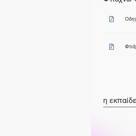
Οδηγ
Αρχε
Φτιά
Αρχε
η εκπαίδε