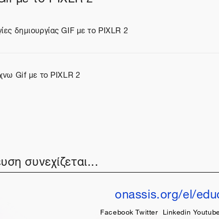
ίες δημιουργίας GIF με το PIXLR 2
ίο
χνω Gif με το PIXLR 2
ίο
υση συνεχίζεται...
onassis.org/el/edu
Facebook
Twitter
Linkedin
Youtub