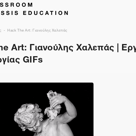
ς
Hack The Art: Γιανούλης Χαλεπάς
e Art: Γιανούλης Χαλεπάς | Ερ
ργίας GIFs