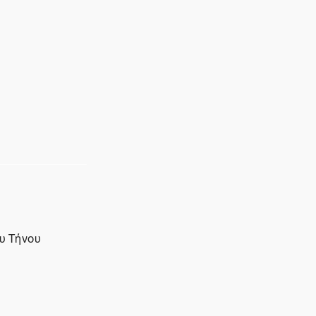
ου Τήνου