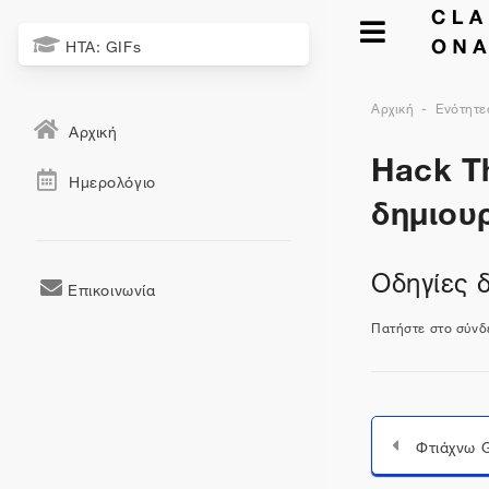
HTA: GIFs
Αρχική
Ενότητε
Αρχική
Hack Th
Ημερολόγιο
δημιου
Οδηγίες 
Επικοινωνία
Πατήστε στο σύν
Φτιάχνω G