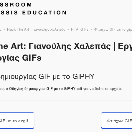
ς
Hack The Art: Γιανούλης Χαλεπάς
HTA: GIFs
Φτιάχνω GIF με το gi
e Art: Γιανούλης Χαλεπάς | Ερ
ργίας GIFs
δημιουργίας GIF με το GIPHY
δεσμο
Οδηγίες δημιουργίας GIF με το GIPHY.pdf
για να δείτε το αρχείο.
Μεταπήδηση σε...
IF με το ezgif
Φτιάχνω GIF