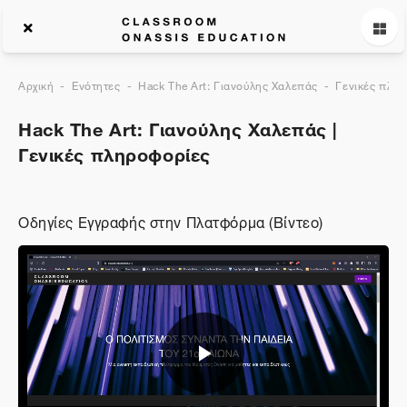
Αρχική
Ενότητες
Hack The Art: Γιανούλης Χαλεπάς
Γενικές πλη
Hack The Art: Γιανούλης Χαλεπάς |
Γενικές πληροφορίες
Οδηγίες Εγγραφής στην Πλατφόρμα (Βίντεο)
Αναπαραγωγή