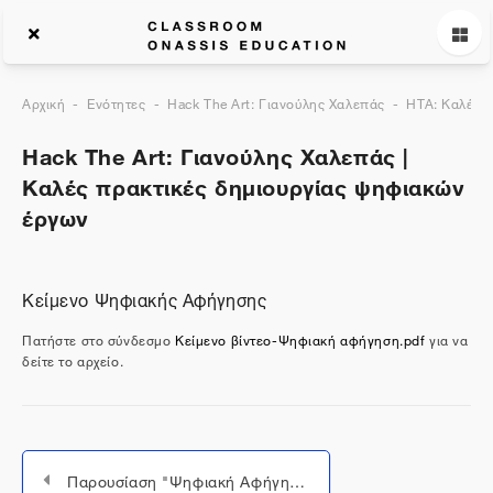
Αρχική
Ενότητες
Hack The Art: Γιανούλης Χαλεπάς
HTA: Καλές 
Hack The Art: Γιανούλης Χαλεπάς |
Καλές πρακτικές δημιουργίας ψηφιακών
έργων
Kείμενo Ψηφιακής Αφήγησης
Πατήστε στο σύνδεσμο
Κείμενο βίντεο-Ψηφιακή αφήγηση.pdf
για να
δείτε το αρχείο.
Παρουσίαση "Ψηφιακή Αφήγηση"