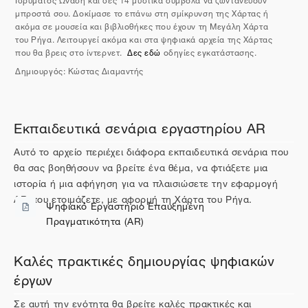
μπροστά σου. Δοκίμασε το επάνω στη σμίκρυνση της Χάρτας ή
ακόμα σε μουσεία και βιβλιοθήκες που έχουν τη Μεγάλη Χάρτα
του Ρήγα. Λειτουργεί ακόμα και στα ψηφιακά αρχεία της Χάρτας
που θα βρεις στο ίντερνετ.
Δες εδώ
οδηγίες εγκατάστασης.
Δημιουργός: Κώστας Διαμαντής
Εκπαιδευτικά σενάρια εργαστηρίου AR
Αυτό το αρχείο περιέχει διάφορα εκπαιδευτικά σενάρια που
θα σας βοηθήσουν να βρείτε ένα θέμα, να φτιάξετε μια
ιστορία ή μια αφήγηση για να πλαισιώσετε την εφαρμογή
AR που ετοιμάζετε, με αφορμή τη Χάρτα του Ρήγα.
Ψηφιακό Εργαστήριο Eπαυξημένη
Αρχείο
Πραγματικότητα (AR)
Καλές πρακτικές δημιουργίας ψηφιακών
έργων
Σε αυτή την ενότητα θα βρείτε καλές πρακτικές και