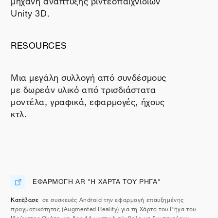
Unity
3
D
.
RESOURCES
Μια μεγάλη συλλογή από συνδέσμους
με δωρεάν υλικό από τρισδιάστατα
μοντέλα, γραφικά, εφαρμογές, ήχους
κτλ.
ΕΦΑΡΜΟΓΗ AR "Η ΧΑΡΤΑ ΤΟΥ ΡΗΓΑ"
Διεύθυνση URL
Κατέβασε
σε συσκευές Android την εφαρμογή επαυξημένης
πραγματικότητας (Augmented Reality) για τη Χάρτα του Ρήγα του
Ιδρύματος Ωνάση και δες 14 μυστικά σύμβολα να ζωντανεύουν