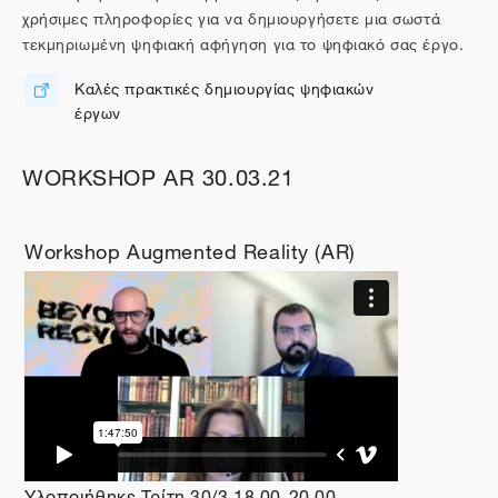
χρήσιμες πληροφορίες για να δημιουργήσετε μια σωστά
τεκμηριωμένη ψηφιακή αφήγηση για το ψηφιακό σας έργο.
Καλές πρακτικές δημιουργίας ψηφιακών
Διεύθυνση URL
έργων
WORKSHOP AR 30.03.21
Workshop Augmented Reality (AR)
Υλοποιήθηκε Τρίτη 30/3 18.00-20.00