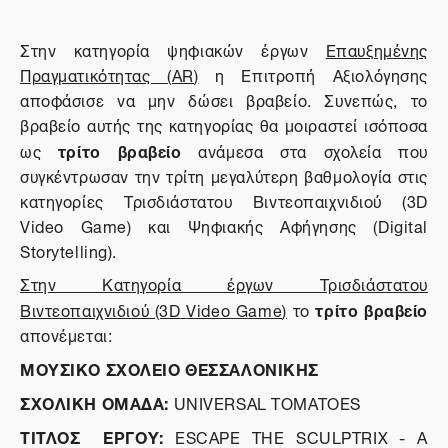
Στην κατηγορία ψηφιακών έργων
Επαυξημένης
Πραγματικότητας (
AR
)
η Επιτροπή Αξιολόγησης
αποφάσισε να μην δώσει βραβείο. Συνεπώς, το
βραβείο αυτής της κατηγορίας θα μοιραστεί ισόποσα
τρίτο βραβείο
ως
ανάμεσα στα σχολεία που
συγκέντρωσαν την τρίτη μεγαλύτερη βαθμολογία στις
κατηγορίες Τρισδιάστατου Βιντεοπαιχνιδιού (3D
Video Game) και Ψηφιακής Αφήγησης (Digital
Storytelling).
Στην Κατηγορία έργων Τρισδιάστατου
τρίτο βραβείο
Βιντεοπαιχνιδιού (3
D
Video
Game
)
το
απονέμεται:
ΜΟΥΣΙΚΟ ΣΧΟΛΕΙΟ ΘΕΣΣΑΛΟΝΙΚΗΣ
ΣΧΟΛΙΚΗ ΟΜΑΔΑ:
UNIVERSAL TOMATOES
ΤΙΤΛΟΣ
ΕΡΓΟΥ
:
ESCAPE THE SCULPTRIX - A