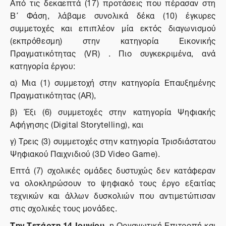
Από τις δεκαεπτά (17) προτάσεις που πέρασαν στη
Β΄ Φάση, λάβαμε συνολικά δέκα (10) έγκυρες
συμμετοχές και επιπλέον μία εκτός διαγωνισμού
(εκπρόθεσμη) στην κατηγορία Εικονικής
Πραγματικότητας (
VR
) . Πιο συγκεκριμένα, ανά
κατηγορία έργου:
α) Μια (1) συμμετοχή στην κατηγορία Επαυξημένης
Πραγματικότητας (AR),
β) Έξι (6) συμμετοχές στην κατηγορία Ψηφιακής
Αφήγησης (Digital Storytelling), και
γ) Τρεις (3) συμμετοχές στην κατηγορία Τρισδιάστατου
Ψηφιακού Παιχνιδιού (3D Video Game).
Επτά (7) σχολικές ομάδες δυστυχώς δεν κατάφεραν
να ολοκληρώσουν το ψηφιακό τους έργο εξαιτίας
τεχνικών και άλλων δυσκολιών που αντιμετώπισαν
στις σχολικές τους μονάδες.
Την Τετάρτη 14 Ιουνίου
, η Οργανωτική Επιτροπή και