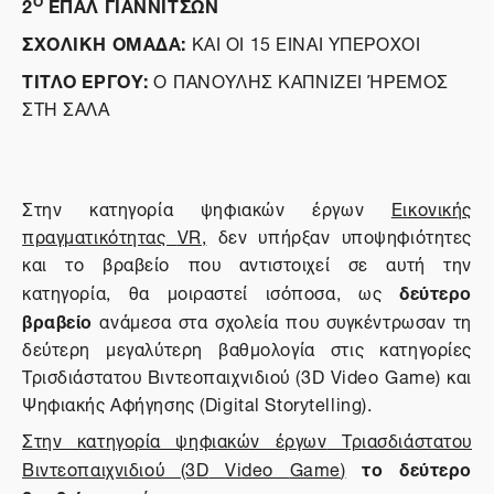
2
ΕΠΑΛ ΓΙΑΝΝΙΤΣΩΝ
ΣΧΟΛΙΚΗ ΟΜΑΔΑ:
ΚΑΙ ΟΙ 15 ΕΙΝΑΙ ΥΠΕΡΟΧΟΙ
ΤΙΤΛΟ ΕΡΓΟΥ:
Ο ΓΙΑΝΟΥΛΗΣ ΚΑΠΝΙΖΕΙ ΉΡΕΜΟΣ
ΣΤΗ ΣΑΛΑ
Στην κατηγορία ψηφιακών έργων
Εικονικής
πραγματικότητας
VR
,
δεν υπήρξαν υποψηφιότητες
και το βραβείο που αντιστοιχεί σε αυτή την
δεύτερο
κατηγορία, θα μοιραστεί ισόποσα, ως
βραβείο
ανάμεσα στα σχολεία που συγκέντρωσαν τη
δεύτερη μεγαλύτερη βαθμολογία στις κατηγορίες
Τρισδιάστατου Βιντεοπαιχνιδιού (3D Video Game) και
Ψηφιακής Αφήγησης (Digital Storytelling).
Στην κατηγορία ψηφιακών έργων
Τριασδιάστατου
το δεύτερο
Βιντεοπαιχνιδιού (3
D
Video
Game
)