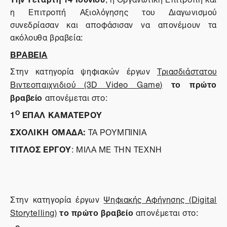
η Επιτροπή Αξιολόγησης του Διαγωνισμού
συνεδρίασαν και αποφάσισαν να απονέμουν τα
ακόλουθα βραβεία:
ΒΡΑΒΕΙΑ
Στην κατηγορία ψηφιακών έργων
Τριασδιάστατου
το πρώτο
Βιντεοπαιχνιδιού (3
D
Video
Game
)
βραβείο
απονέμεται στ
o
:
1
Ο
ΕΠΑΛ ΚΑΜΑΤΕΡΟΥ
ΣΧΟΛΙΚΗ ΟΜΑΔΑ:
ΤΑ ΡΟΥΜΠΙΝΙΑ
ΤΙΤΛΟΣ ΕΡΓΟΥ
: ΜΙΛΑ ΜΕ ΤΗΝ ΤΕΧΝΗ
Στην κατηγορία έργων
Ψηφιακής Αφήγησης (
Digital
το πρώτο βραβείο
Storytelling
)
απονέμεται στο:
Ο