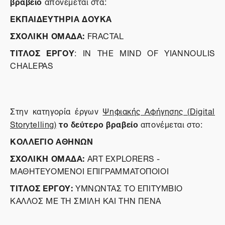
βραβείο
απονέμεται στα:
ΕΚΠΑΙΔΕΥΤΗΡΙΑ ΔΟΥΚΑ
ΣΧΟΛΙΚΗ ΟΜΑΔΑ:
FRACTAL
ΤΙΤΛΟΣ
ΕΡΓΟΥ
:
IN
THE
MIND
OF
YIANNOULIS
CHALEPAS
Στην κατηγορία έργων
Ψηφιακής Αφήγησης (
Digital
το δεύτερο βραβείο
Storytelling
)
απονέμεται στο:
ΚΟΛΛΕΓΙΟ ΑΘΗΝΩΝ
ΣΧΟΛΙΚΗ ΟΜΑΔΑ:
ART EXPLORERS -
ΜΑΘΗΤΕΥΟΜΕΝΟΙ ΕΠΙΓΡΑΜΜΑΤΟΠΟΙΟΙ
ΤΙΤΛΟΣ ΕΡΓΟΥ:
ΥΜΝΩΝΤΑΣ ΤΟ ΕΠΙΤΥΜΒΙΟ
ΚΑΛΛΟΣ ΜΕ ΤΗ ΣΜΙΛΗ ΚΑΙ ΤΗΝ ΠΕΝΑ