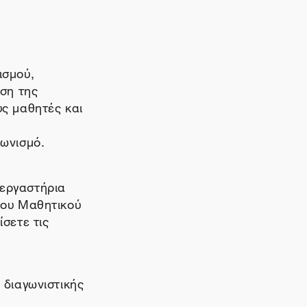
ισμού,
άση της
υς μαθητές και
γωνισμό.
εργαστήρια
ιου Μαθητικού
σετε τις
 διαγωνιστικής