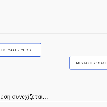
ΠΑΡΑΤΑΣΗ B’ ΦΑΣΗΣ ΥΠΟΒΟΛΗΣ ΨΗΦΙΑΚΩΝ ΕΡΓΩΝ ΤΟΥ ΔΙΑΓΩΝΙΣΜΟΥ HACK THE ART: Γιανούλης Χαλεπάς
υση συνεχίζεται...