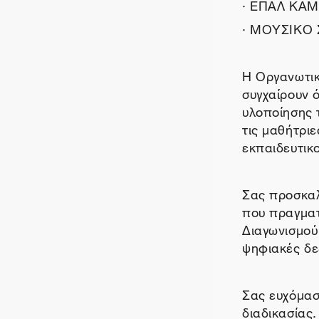
· ΕΠΑΛ ΚΑ
· ΜΟΥΣΙΚΟ
Η Οργανωτικ
συγχαίρουν 
υλοποίησης 
τις μαθήτριε
εκπαιδευτικ
Σας προσκα
που πραγματ
Διαγωνισμού
ψηφιακές δε
Σας ευχόμασ
διαδικασίας.