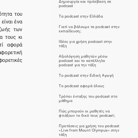
Δημιουργία και πρόσβαση σε
podcast
ότητα του
Τα podcast στην Ελλάδα
O
είναι ένα
Γιατί να βάλουμε τα podcast στην
 ζωής των
εκπαίδευση;
α τους κι
Ιδέες για χρήση podcast στην
τί αφορά
τάξη
φορετική
Αξιολόγηση μαθητών μέσω
ορετικές
podcast και το κατάλληλο
podcast για την τάξη
Το podcast στην Ειδική Αγωγή
Το podcast αφορά όλους
Τρόποι ένταξης του podcast στο
μάθημα
Πώς μπορούν οι μαθητές να
φτιάξουν το δικό τους podcast;
Προτάσεις για χρήση του podcast
«Live from Mount Olympus» στην
τάξη