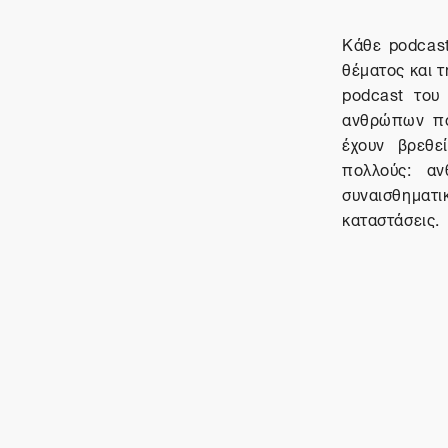
Κάθε
podcas
θέματος και 
podcast
του 
ανθρώπων που
έχουν βρεθ
πολλούς: αν
συναισθηματ
καταστάσεις.