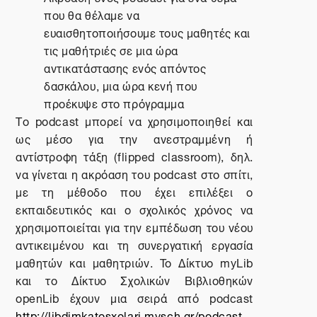
που θα θέλαμε να
ευαισθητοποιήσουμε τους μαθητές και
τις μαθήτριές σε μια ώρα
αντικατάστασης ενός απόντος
δασκάλου, μια ώρα κενή που
προέκυψε στο πρόγραμμα
Το
podcast
μπορεί να χρησιμοποιηθεί και
ως μέσο για την ανεστραμμένη ή
αντίστροφη τάξη (
flipped
classroom
), δηλ.
να γίνεται η ακρόαση του
podcast
στο σπίτι,
με τη μέθοδο που έχει επιλέξει ο
εκπαιδευτικός και ο σχολικός χρόνος να
χρησιμοποιείται για την εμπέδωση του νέου
αντικειμένου και τη συνεργατική εργασία
μαθητών και μαθητριών.
To
Δίκτυο
myLib
και το Δίκτυο Σχολικών Βιβλιοθηκών
openLib
έχουν μια σειρά από
podcast
http
://
libdimkatosxolari
.
mysch
.
gr
/
podcast