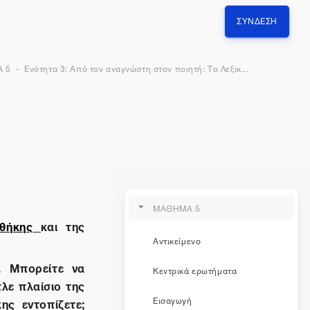
ΣΎΝΔΕΣΗ
 5
Ενότητα 3: Από τον αναγνώστη στον ποιητή: Το Λεξικ...
ΜΑΘΗΜΑ 5
οθήκης
και της
Αντικείμενο
. Μπορείτε να
Κεντρικά ερωτήματα
λε πλαίσιο της
Εισαγωγή
ης εντοπίζετε;