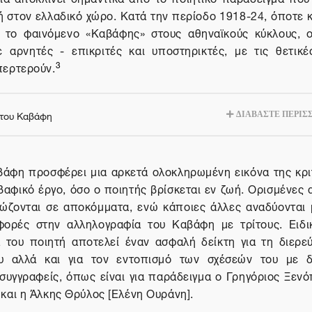
ή στον ελλαδικό χώρο. Κατά την περίοδο 1918-24, όποτε κ
ι το φαινόμενο «Καβάφης» στους αθηναϊκούς κύκλους, οι
ε αρνητές - επικριτές και υποστηρικτές, με τις θετικές
3
περτερούν.
 του Καβάφη
ΔΙΑΒΑΣΤΕ ΠΕΡΙΣ
βάφη προσφέρει μια αρκετά ολοκληρωμένη εικόνα της κρι
βαφικό έργο, όσο ο ποιητής βρίσκεται εν ζωή. Ορισμένες 
 σώζονται σε αποκόμματα, ενώ κάποιες άλλες αναδύονται
φορές στην αλληλογραφία του Καβάφη με τρίτους. Ειδι
 του ποιητή αποτελεί έναν ασφαλή δείκτη για τη διερε
υ αλλά και για τον εντοπισμό των σχέσεών του με δ
 συγγραφείς, όπως είναι για παράδειγμα ο Γρηγόριος Ξενό
 και η Άλκης Θρύλος [Ελένη Ουράνη].