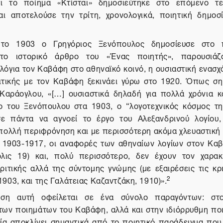
τι το ποίημα «Κτίσται» δημοσιεύτηκε στο επόμενο τ
αι αποτελούσε την τρίτη, χρονολογικά, ποιητική δημοσ
το 1903 ο Γρηγόριος Ξενόπουλος δημοσίευσε στο π
το ιστορικό άρθρο του «Ένας ποιητής», παρουσιάζ
λόγια τον Καβάφη στο αθηναϊκό κοινό, η ουσιαστική ενασχ
ιτικής με τον Καβάφη ξεκινάει γύρω στο 1920. Όπως ση
αράογλου, «[…] ουσιαστικά δηλαδή για πολλά χρόνια κ
 του Ξενόπουλου στα 1903, ο “λογοτεχνικός κόσμος τ
σε πάντα να αγνοεί το έργο του Αλεξανδρινού λογίου
 πολλή περιφρόνηση και με περισσότερη ακόμα χλευαστική 
 1903-1917, οι αναφορές των αθηναίων λογίων στον Καβ
όλις 19) και, πολύ περισσότερο, δεν έχουν τον χαρα
ριτικής αλλά της σύντομης γνώμης (με εξαιρέσεις τις κρι
2
903, και της Γαλάτειας Καζαντζάκη, 1910)».
ηση αυτή οφείλεται σε ένα σύνολο παραγόντων: στ
των ποιημάτων του Καβάφη, αλλά και στην ιδιόρρυθμη ποι
ία αποκλίνει σημαντικά από το ποιητικό παράδειγμα που