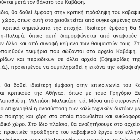
ύνται μετά τον θάνατο του Καβάφη.
διο, θα δοθεί έμφαση στην κριτική πρόσληψη του καβαφι
ό χώρο, όπως αυτή στοιχειοθετείται από συγκεκριμένες αν
ι κριτικά σημειώματα της εποχής. Ιδιαίτερη έμφαση θα 
η-Παλαμά, όπως αυτή διαμορφώνεται από αναφορές 
ον άλλο και από συναφή κείμενα των θαυμαστών τους. Στ
οποιηθούν τεκμήρια που σώζονται στο αρχείο Καβάφη,
ρίδων και περιοδικών σε άλλα αρχεία (Εφημερίδες τη
.ά.), προκειμένου να συμπληρωθεί η εικόνα της καβαφικής
.
α, θα δοθεί ιδιαίτερη έμφαση στην επικοινωνία του 
και κριτικούς της Αθήνας, όπως με τους Γρηγόριο Ξ
απαθιώτη, Μιλτιάδη Μαλακάση κ.ά. Μέσα από ετερογενή
θα επιχειρηθεί η ανασύσταση των καλλιτεχνικών δικτύων μ
ο ποιητής και χάρη στα οποία προωθείται και κυκλοφορε
δικό χώρο. Στο ίδιο πλαίσιο, θα αναζητήσουμε στο αρχείο
ις πρακτικές προώθησης του καβαφικού έργου στο ελληνι
ιαφαίνονται στην αλληλογραφία του ποιητή με το ζεύγος Α