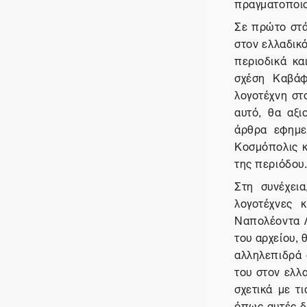
πραγματοποιο
Σε πρώτο στά
στον ελλαδικ
περιοδικά κα
σχέση Καβάφ
λογοτέχνη στ
αυτό, θα αξι
άρθρα εφημε
Κοσμόπολις κ
της περιόδου
Στη συνέχει
λογοτέχνες 
Ναπολέοντα Λ
του αρχείου, 
αλληλεπιδρά 
του στον ελλα
σχετικά με τ
όπως αυτές δ