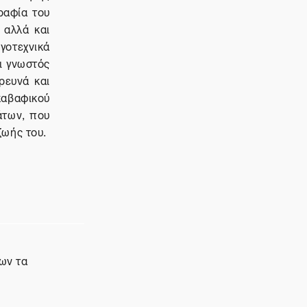
ραφία του
 αλλά και
γοτεχνικά
ι γνωστός
ρευνά και
καβαφικού
άτων, που
ζωής του.
ων τα