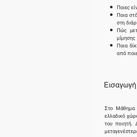
Ποιες εί
Ποια στ
στη διάρ
Πώς μετ
μίμησης 
Ποια δί
από ποιε
Εισαγωγή
Στο Μάθημα 
ελλαδικό χώρ
του ποιητή. 
μεταγενέστ