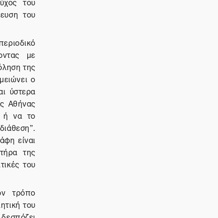
εύχος του
ίευση του
εριοδικό
οντας με
όληση της
μειώνει ο
αι ύστερα
ης Αθήνας
, ή να το
διάθεση”.
άφη είναι
κτήρα της
τικές του
ον τρόπο
ητική του
 δεσπόζει