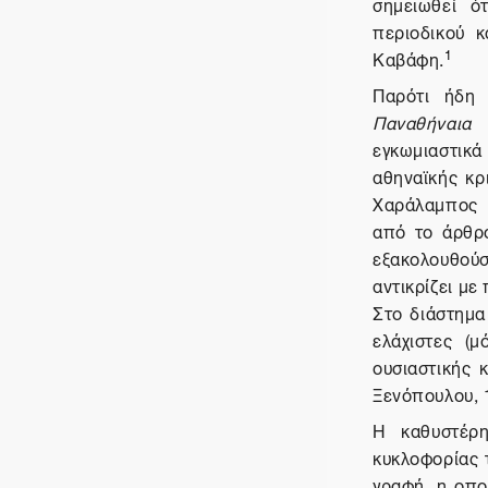
σημειωθεί ό
περιοδικού κ
1
Καβάφη.
Παρότι ήδη 
Παναθήναια
εγκωμιαστικά 
αθηναϊκής κρ
Χαράλαμπος Κ
από το άρθρο
εξακολουθού
αντικρίζει με
Στο διάστημα
ελάχιστες (μ
ουσιαστικής κ
Ξενόπουλου, 1
Η καθυστέρ
κυκλοφορίας 
γραφή, η οπο