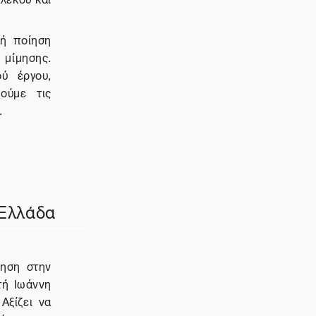
κή ποίηση
μίμησης.
ού έργου,
ούμε τις
.
 Ελλάδα
ίηση στην
τή Ιωάννη
 Αξίζει να