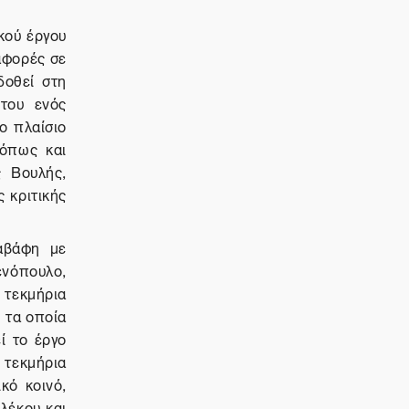
κού έργου
αφορές σε
δοθεί στη
του ενός
ο πλαίσιο
 όπως και
ς Βουλής,
 κριτικής
Καβάφη με
ενόπουλο,
 τεκμήρια
ε τα οποία
ί το έργο
 τεκμήρια
κό κοινό,
λέκου και