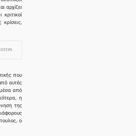
αι αρχίζει
 κριτικοί
 κρίσεις,
ΣΟΤΕΡΑ
τικής που
από αυτές
 μέσα από
κότερα, η
ύνηση της
ιάφορους
πουλος, o