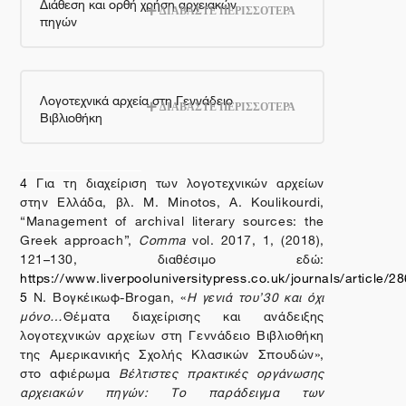
Διάθεση και ορθή χρήση αρχειακών
ΔΙΑΒΑΣΤΕ ΠΕΡΙΣΣΟΤΕΡΑ
πηγών
Λογοτεχνικά αρχεία στη Γεννάδειο
ΔΙΑΒΑΣΤΕ ΠΕΡΙΣΣΟΤΕΡΑ
Βιβλιοθήκη
4
Για τη διαχείριση των λογοτεχνικών αρχείων
στην Ελλάδα, βλ.
M. Minotos, A. Koulikourdi,
“Management of archival literary sources: the
Greek approach”,
Comma
vol. 2017, 1, (2018),
121–130,
διαθέσιμο
εδώ
:
https://www.liverpooluniversitypress.co.uk/journals/article/2
5
Ν. Βογκέικωφ-
Brogan
, «
Η γενιά του’30 και όχι
μόνο…
Θέματα διαχείρισης και ανάδειξης
λογοτεχνικών αρχείων στη Γεννάδειο Βιβλιοθήκη
της Αμερικανικής Σχολής Κλασικών Σπουδών»,
στο αφιέρωμα
Βέλτιστες πρακτικές οργάνωσης
αρχειακών πηγών: Το παράδειγμα των