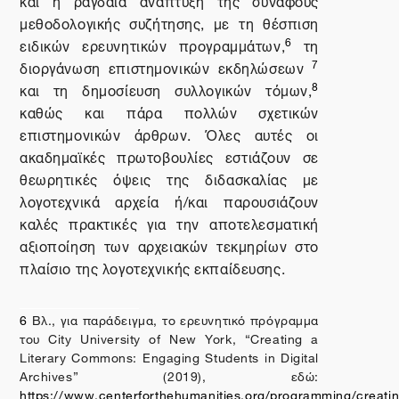
και η ραγδαία ανάπτυξη της συναφούς
μεθοδολογικής συζήτησης, με τη θέσπιση
6
ειδικών ερευνητικών προγραμμάτων,
τη
7
διοργάνωση επιστημονικών εκδηλώσεων
8
και τη δημοσίευση συλλογικών τόμων,
καθώς και πάρα πολλών σχετικών
επιστημονικών άρθρων. Όλες αυτές οι
ακαδημαϊκές πρωτοβουλίες εστιάζουν σε
θεωρητικές όψεις της διδασκαλίας με
λογοτεχνικά αρχεία ή/και παρουσιάζουν
καλές πρακτικές για την αποτελεσματική
αξιοποίηση των αρχειακών τεκμηρίων στο
πλαίσιο της λογοτεχνικής εκπαίδευσης.
6
Βλ
.,
για
παράδειγμα
,
το
ερευνητικό
πρόγραμμα
του
City University of New York, “Creating a
Literary Commons: Engaging Students in Digital
Archives” (2019),
εδώ
:
https://www.centerforthehumanities.org/programming/creatin