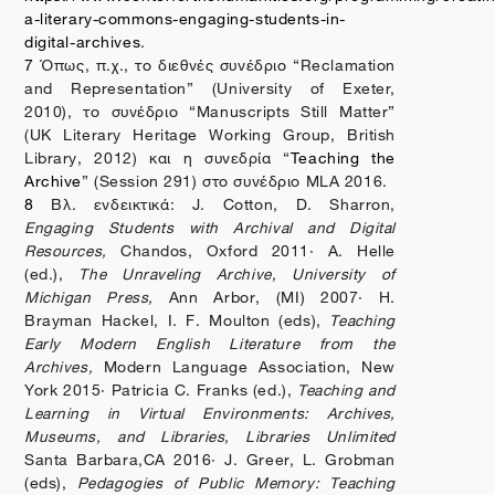
a-literary-commons-engaging-students-in-
digital-archives
.
7
Όπως
,
π
.
χ
.,
το
διεθνές
συνέδριο
“Reclamation
and Representation” (University of Exeter,
2010),
το
συνέδριο
“Manuscripts Still Matter”
(UK Literary Heritage Working Group, British
Library, 2012)
και
η
συνεδρία
“
Teaching the
Archive
” (Session 291)
στο
συνέδριο
MLA 2016.
8
Βλ
.
ενδεικτικά
: J. Cotton, D. Sharron,
Engaging Students with Archival and Digital
Resources,
Chandos, Oxford
2011· A. Helle
(
ed
.),
The Unraveling Archive, University of
Michigan Press,
Ann
Arbor
, (
MI
) 2007· H.
Brayman Hackel, I. F. Moulton (
eds
),
Teaching
Early Modern English Literature from the
Archives,
Modern Language Association,
New
York
2015· Patricia C. Franks (
ed
.),
Teaching and
Learning in Virtual Environments: Archives,
Museums, and Libraries, Libraries Unlimited
Santa
Barbara,CA
2016· J. Greer, L. Grobman
(
eds
),
Pedagogies of Public Memory: Teaching