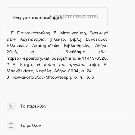
Ενεργά και ιστορικά αρχεία
ΔΙΑΒΑΣΤΕ ΠΕΡΙΣΣΟΤΕΡΑ
1
Γ. Γιαννακόπουλος, Β. Μπουντούρη,
Εισαγωγή
στην Αρχειονομία
, [ηλεκτρ. βιβλ.] Σύνδεσμος
Ελληνικών Ακαδημαϊκών Βιβλιοθηκών, Αθήνα
2016, σ. 1, διαθέσιμο εδώ:
https://repository.kallipos.gr/handle/11419/6320
.
2
A.
Farge
,
Η γεύση του αρχείου
, μτφρ. Ρ.
Μπενβενίστε, Νεφέλη, Αθήνα 2004, σ. 24.
3
Γιαννακόπουλος-Μπουντούρη,
ό. π.
,
σ. 5.
Το παρελθόν
Σελίδα
Το μέλλον
Σελίδα