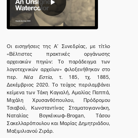
Αναπαραγωγή
βίντεο
Οι εισηγήσεις της Α΄ Συνεδρίας, με τίτλο
«Βέλτιστες πρακτικές οργάνωσης
αρχειακών πηγών: Το παράδειγμα των
λογοτεχνικών αρχείων» φιλοξενήθηκαν στο
περ.
Νέα Εστία
, τ. 185, τχ. 1885,
Δεκέμβριος 2020. Το τεύχος περιλαμβάνει
κείμενα των Τάκη Καγιαλή, Αμαλίας Παππά,
Μιχάλη Χρυσανθόπουλου, Πρόδρομου
Τσιαβού, Κωνσταντίνας Σταματογιαννάκη,
Ναταλίας Βογκέικωφ-Brogan, Τάσου
Σακελλαρόπουλου και Μαρίας Δημητριάδου,
Μαξιμιλιανού Ζιράρ.