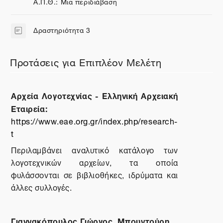
Σελίδα
Α.Π.Θ.: Μια περιδιάβαση
Δραστηριότητα 3
Σελίδα
Προτάσεις για Επιπλέον Μελέτη
Αρχεία Λογοτεχνίας - Ελληνική Αρχειακή
Εταιρεία:
https://www.eae.org.gr/index.php/research-
t
Περιλαμβάνει αναλυτικό κατάλογο των
λογοτεχνικών αρχείων, τα οποία
φυλάσσονται σε βιβλιοθήκες, ιδρύματα και
άλλες συλλογές.
Γιαννακόπουλος Γιώργος, Μπουντούρη