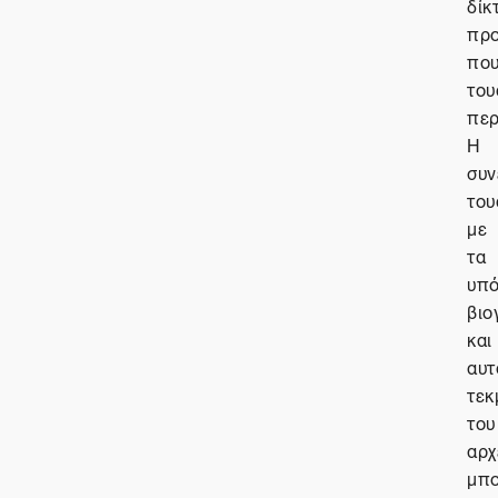
δίκ
πρ
πο
του
περ
Η
συν
του
με
τα
υπό
βιο
και
αυτ
τεκ
του
αρχ
μπο