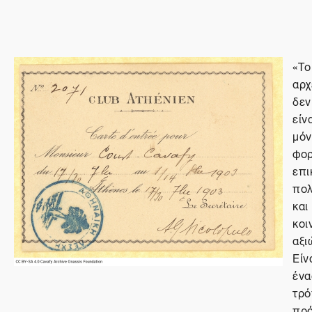
«Το
αρχ
δεν
είν
μόν
φο
επι
πολ
και
κοι
αξι
Είν
ένα
τρ
πρ