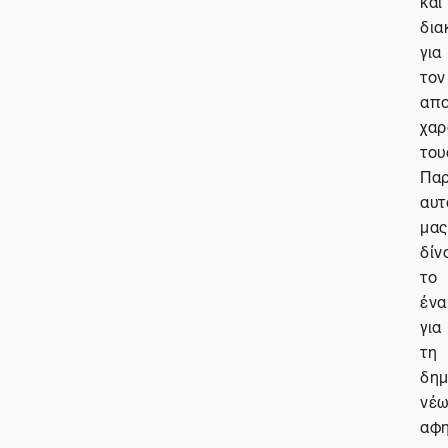
και
δια
για
τον
απο
χαρ
του
Πα
αυτ
μας
δίν
το
ένα
για
τη
δημ
νέ
αφ