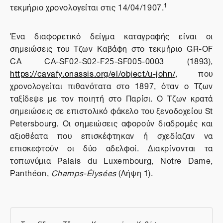
1
τεκμήριο χρονολογείται στις 14/04/1907.
Ένα διαφορετικό δείγμα καταγραφής είναι οι
σημειώσεις του Τζων Καβάφη στο τεκμήριο GR-OF
CA CA-SF02-S02-F25-SF005-0003 (1893),
https://cavafy.onassis.org/el/object/u-john/
, που
χρονολογείται πιθανότατα στο 1897, όταν ο Τζων
ταξίδεψε με τον ποιητή στο Παρίσι. Ο Τζων κρατά
σημειώσεις σε επιστολικό φάκελο του ξενοδοχείου St
Petersbourg. Οι σημειώσεις αφορούν διαδρομές και
αξιοθέατα που επισκέφτηκαν ή σχεδίαζαν να
επισκεφτούν οι δύο αδελφοί. Διακρίνονται
τα
τοπωνύμια
Palais du Luxembourg, Notre Dame,
Panthéon,
Champs
-
Élysées
(
Λήψη
1).
Το ταξίδι των Τζων και Κωνσταντίνου Καβάφη στο