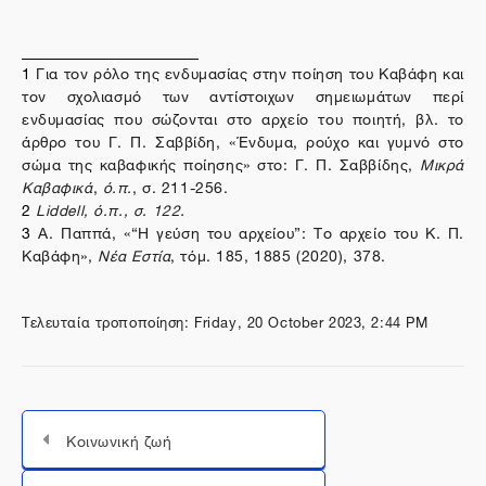
1
Για τον ρόλο της ενδυμασίας στην ποίηση του Καβάφη και
τον σχολιασμό των αντίστοιχων σημειωμάτων περί
ενδυμασίας που σώζονται στο αρχείο του ποιητή, βλ. το
άρθρο του Γ. Π. Σαββίδη, «Ένδυμα, ρούχο και γυμνό στο
σώμα της καβαφικής ποίησης» στο: Γ. Π. Σαββίδης,
Μικρά
Καβαφικά
,
ό.π.
, σ. 211-256.
2
Liddell
,
ό
.
π
.
,
σ
. 122.
3
Α. Παππά, «“Η γεύση του αρχείου”: Το αρχείο του Κ. Π.
Καβάφη»,
Νέα Εστία
, τόμ. 185, 1885 (2020), 378.
Τελευταία τροποποίηση: Friday, 20 October 2023, 2:44 PM
Κοινωνική ζωή
Μεταπήδηση σε...