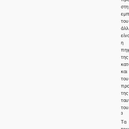
στη
εμπ
του
άλλ
είν
η
πη
της
κατ
και
του
προ
της
ταυ
του
3
Τα
τεκ