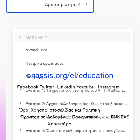
Δραστηριότητα 4
ΜΑΘΗΜΑ 2
Αντικείμενο
η εκπαίδευση συνεχίζεται...
Κεντρικά ερωτήματα
onassis.org/el/education
Εισαγωγή
Facebook
Twitter
Linkedin
Youtube
Instagram
Ενότητα 1: Τα χρόνια της νεότητας του Κ. Π. Καβάφη...
Ενότητα 2: Αρχείο αλληλογραφίας: Όψεις του βίου κα...
Όροι Χρήσης Ιστοσελίδας και Πολιτική
made by
Προστασίας Δεδομένων Προσωπικού
ENNEAS
Ενότητα 3: Ο Καβάφης ως οικογενειακός ιστορικός κα...
Χαρακτήρα
Ενότητα 4: Όψεις της καθημερινότητας της οικογένει...