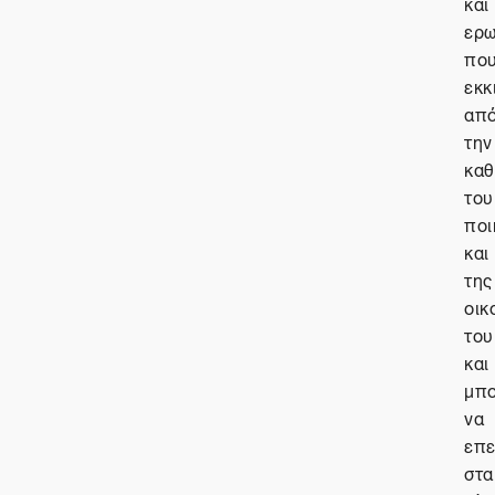
και
ερ
πο
εκκ
απ
την
καθ
του
ποι
και
της
οικ
του
και
μπ
να
επε
στα