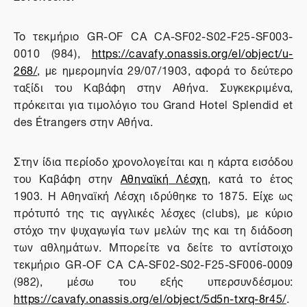
To
τεκμήριο
GR
-
OF
CA
CA
-
SF
02-
S
02-
F
25-
SF
003-
0010 (984),
https
://
cavafy
.
onassis
.
org
/
el
/
object
/
u
-
268/
, με ημερομηνία 29/07/1903, αφορά το δεύτερο
ταξίδι του Καβάφη στην Αθήνα. Συγκεκριμένα,
πρόκειται για τιμολόγιο του Grand Hotel Splendid et
des Étrangers στην Αθήνα.
Στην ίδια περίοδο χρονολογείται και η κάρτα εισόδου
του Καβάφη στην
Αθηναϊκή Λέσχη
, κατά το έτος
1903. Η Αθηναϊκή Λέσχη ιδρύθηκε το 1875. Είχε ως
πρότυπό της τις αγγλικές λέσχες (clubs), με κύριο
στόχο την ψυχαγωγία των μελών της και τη διάδοση
των αθλημάτων. Μπορείτε να δείτε το αντίστοιχο
τεκμήριο GR-OF CA CA-SF02-S02-F25-SF006-0009
(982), μέσω του εξής υπερσυνδέσμου:
https://cavafy.onassis.org/el/object/5d5n-txrq-8r45/
.