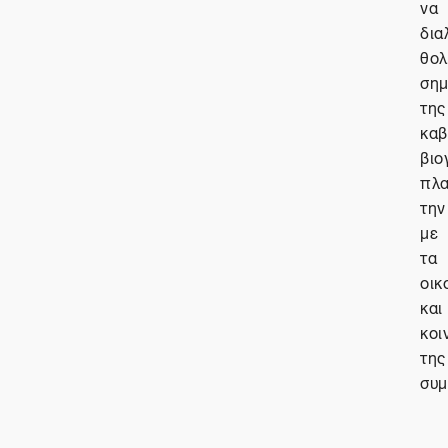
να
δια
θολ
σημ
της
καβ
βιο
πλα
την
με
τα
οικ
και
κοι
της
συμ