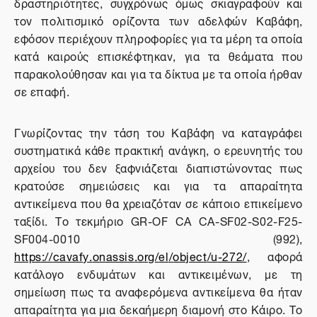
δραστηριότητες, συγχρόνως όμως σκιαγραφούν και
τον πολιτισμικό ορίζοντα των αδελφών Καβάφη,
εφόσον περιέχουν πληροφορίες για τα μέρη τα οποία
κατά καιρούς επισκέφτηκαν, για τα θεάματα που
παρακολούθησαν και για τα δίκτυα με τα οποία ήρθαν
σε επαφή.
Γνωρίζοντας την τάση του Καβάφη να καταγράφει
συστηματικά κάθε πρακτική ανάγκη, ο ερευνητής του
αρχείου του δεν ξαφνιάζεται διαπιστώνοντας πως
κρατούσε σημειώσεις και για τα απαραίτητα
αντικείμενα που θα χρειαζόταν σε κάποιο επικείμενο
ταξίδι. Το τεκμήριο
GR
-
OF
CA
CA
-
SF
02-
S
02-
F
25-
SF
004-0010 (992),
https
://
cavafy
.
onassis
.
org
/
el
/
object
/
u
-272/
, αφορά
κατάλογο ενδυμάτων και αντικειμένων, με τη
σημείωση πως τα αναφερόμενα αντικείμενα θα ήταν
απαραίτητα για μια δεκαήμερη διαμονή στο Κάιρο. Το