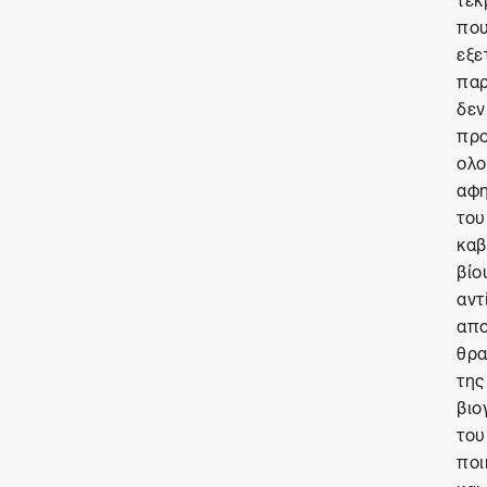
πο
εξε
πα
δεν
πρ
ολο
αφη
του
καβ
βίο
αντ
απ
θρα
της
βιο
του
ποι