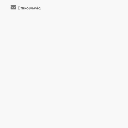
στίχο στη δεύτερη γραμμή. Ο στίχος αυτός δεν
βρίσκεται στην τελική εκδοχή του ποιήματος.
Επικοινωνία
Το τεκμήριο GR-OF CA CA-SF01-S01-F01-SF001-
0039 (842),