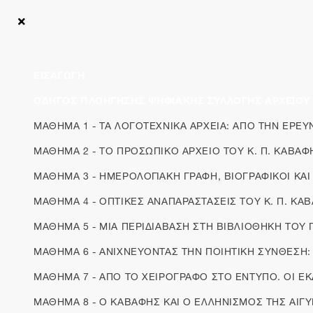
Αρχική
Ενότητες
Ψηφιακά Μαθήματα Αρχείου Καβάφη «Ξεκλειδώνον
ΕΙΣΑΓΩΓΗ
ΜΑΘΗΜΑ 6 - ΑΝΙΧΝΕΥΟΝΤΑΣ ΤΗΝ
ΟΔΗΓΟΣ ΠΛΟΗΓΗΣΗΣ ΨΗΦΙΑΚΗΣ ΣΥΛΛΟΓΗΣ ΑΡΧΕΙΟΥ
ΠΟΙΗΤΙΚΗ ΣΥΝΘΕΣΗ: ΧΕΙΡΟΓΡΑΦΑ
ΜΑΘΗΜΑ 1 - ΤΑ ΛΟΓΟΤΕΧΝΙΚΑ ΑΡΧΕΙΑ: ΑΠΟ ΤΗΝ ΕΡΕΥ
ΠΟΙΗΜΑΤΩΝ, ΣΧΕΔΙΑΣΜΑΤΑ ΚΑΙ
ΜΑΘΗΜΑ 2 - ΤΟ ΠΡΟΣΩΠΙΚΟ ΑΡΧΕΙΟ ΤΟΥ Κ. Π. ΚΑΒΑΦ
ΣΗΜΕΙΩΣΕΙΣ ΣΤΟ ΛΟΓΟΤΕΧΝΙΚΟ
ΑΡΧΕΙΟ
ΜΑΘΗΜΑ 3 - ΗΜΕΡΟΛΟΓΙΑΚΗ ΓΡΑΦΗ, ΒΙΟΓΡΑΦΙΚΟΙ ΚΑΙ
ΜΑΘΗΜΑ 4 - ΟΠΤΙΚΕΣ ΑΝΑΠΑΡΑΣΤΑΣΕΙΣ ΤΟΥ Κ. Π. ΚΑ
ΜΑΘΗΜΑ 5 - ΜΙΑ ΠΕΡΙΔΙΑΒΑΣΗ ΣΤΗ ΒΙΒΛΙΟΘΗΚΗ ΤΟΥ 
Σχεδιάσματα και πολλαπλές μορφές ποιημάτων
ΜΑΘΗΜΑ 6 - ΑΝΙΧΝΕΥΟΝΤΑΣ ΤΗΝ ΠΟΙΗΤΙΚΗ ΣΥΝΘΕΣΗ:
Ανάμεσα στα χειρόγραφα σχεδιάσματα που σώζονται
ΜΑΘΗΜΑ 7 - ΑΠΟ ΤΟ ΧΕΙΡΟΓΡΑΦΟ ΣΤΟ ΕΝΤΥΠΟ. ΟΙ ΕΚ
στο αρχείο φιλοξενούνται πολλά χειρόγραφα
ΜΑΘΗΜΑ 8 - Ο ΚΑΒΑΦΗΣ ΚΑΙ Ο ΕΛΛΗΝΙΣΜΟΣ ΤΗΣ ΑΙΓ
γνωστών καβαφικών ποιημάτων, όπως είναι «Η