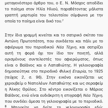
μεταγενέστερο άρθρο του, ο Ε. Ν. Μόσχος αποδίδει
το ποίημα στον Ηλία Ηλιού, παραθέτοντας μάλιστα
γραπτή μαρτυρία του τελευταίου σύμφωνα με την
οποία το ποίημα είναι δικό
του
.
7
Στην ίδια γραμμή κινείται και το σατιρικό σκίτσο του
Αντώνη Πρωτοπάτση, που συνδέεται και πάλι με το
αφιέρωμα του περιοδικού
Νέα Τέχνη
, και σατιρίζει
αυτή τη φορά όχι τον ίδιο τον ποιητή, αλλά
ορισμένους συντελεστές του αφιερώματος, όπως
είναι ο Βαϊάνος και ο Λαπαθιώτης. Η γελοιογραφία
δημοσιεύτηκε στο περιοδικό
Φιλική Εταιρία
, το 1925
(τεύχος 2, σ. 96). Στην εικόνα εικονίζεται ως
χερουβείμ ο Ναπολέων Λαπαθιώτης και ως σεραφείμ
η Άλκης Θρύλος. Στο κέντρο εικονίζεται ο Μάριος
Βαϊάνος, ενώ είναι ευδιάκριτη η επιγραφή
Νέα Τέχνη
,
που συνδέει άμεσα τη γελοιογραφία με το περιοδικό.
8
Μπορείτε να δείτε τη γελοιογραφία εδώ: