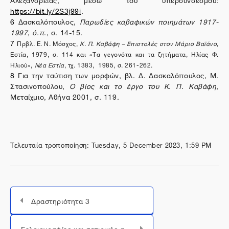
https://bit.ly/2S3j99i
.
6
Δασκαλόπουλος,
Παρωδίες καβαφικών ποιημάτων 1917-
1997
,
ό.π
., σ. 14-15.
7
Πρβλ. Ε. Ν. Μόσχος,
Κ. Π. Καβάφη – Επιστολές στον Μάριο Βαϊάνο
,
Εστία, 1979, σ. 114 και «Τα γεγονότα και τα ζητήματα, Ηλίας Φ.
Ηλιού»,
Νέα Εστία
, τχ. 1383, 1985, σ. 261-262.
8
Για την ταύτιση των μορφών, βλ. Δ. Δασκαλόπουλος, Μ.
Στασινοπούλου,
Ο βίος και το έργο του Κ. Π. Καβάφη
,
Μεταίχμιο, Αθήνα 2001, σ. 119.
Τελευταία τροποποίηση: Tuesday, 5 December 2023, 1:59 PM
Δραστηριότητα 3
Μεταπήδηση σε...
Γελοιογραφίες και σατιρικές απεικονίσεις του Κ. Π. Καβάφη