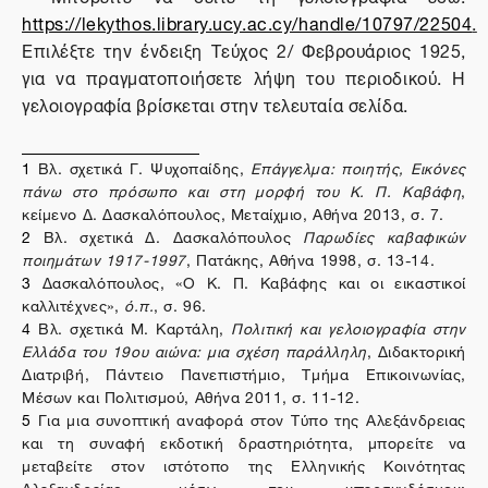
https://lekythos.library.ucy.ac.cy/handle/10797/22504
.
Επιλέξτε την ένδειξη Τεύχος 2/ Φεβρουάριος 1925,
για να πραγματοποιήσετε λήψη του περιοδικού. Η
γελοιογραφία βρίσκεται στην τελευταία σελίδα.
1
Βλ. σχετικά Γ. Ψυχοπαίδης,
Επάγγελμα: ποιητής, Εικόνες
πάνω στο πρόσωπο και στη μορφή του Κ. Π. Καβάφη
,
κείμενο Δ. Δασκαλόπουλος, Μεταίχμιο, Αθήνα 2013, σ. 7.
2
Βλ. σχετικά Δ. Δασκαλόπουλος
Παρωδίες καβαφικών
ποιημάτων 1917-1997
, Πατάκης, Αθήνα 1998, σ. 13-14.
3
Δασκαλόπουλος, «Ο Κ. Π. Καβάφης και οι εικαστικοί
καλλιτέχνες»,
ό.π.
, σ. 96.
4
Βλ. σχετικά Μ. Καρτάλη,
Πολιτική και γελοιογραφία στην
Ελλάδα του 19ου αιώνα: μια σχέση παράλληλη
, Διδακτορική
Διατριβή, Πάντειο Πανεπιστήμιο, Τμήμα Επικοινωνίας,
Μέσων και Πολιτισμού, Αθήνα 2011, σ. 11-12.
5
Για μια συνοπτική αναφορά στον Τύπο της Αλεξάνδρειας
και τη συναφή εκδοτική δραστηριότητα, μπορείτε να
μεταβείτε στον ιστότοπο της Ελληνικής Κοινότητας
Αλεξανδρείας, μέσω του υπερσυνδέσμου: