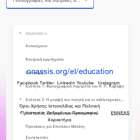
ΜΑΘΗΜΑ 4
Αντικείμενο
η εκπαίδευση συνεχίζεται...
Κεντρικά ερωτήματα
onassis.org/el/education
Εισαγωγή
Facebook
Twitter
Linkedin
Youtube
Instagram
Ενότητα 1: Φωτογραφικά πορτρέτα του Κ. Π. Καβάφη
Ενότητα 2: Η μορφή του ποιητή και οι καλλιτεχνικές...
Όροι Χρήσης Ιστοσελίδας και Πολιτική
made by
Προστασίας Δεδομένων Προσωπικού
ENNEAS
Ενότητα 3: Σατιρικές προσωπογραφίες
Χαρακτήρα
Προτάσεις για Επιπλέον Μελέτη
Συντελεστές