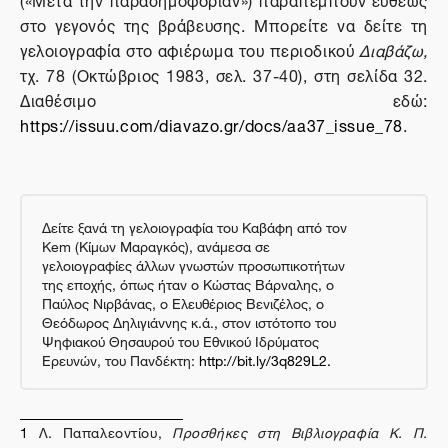
στο γεγονός της βράβευσης. Μπορείτε να δείτε τη
γελοιογραφία στο αφιέρωμα του περιοδικού
Διαβάζω,
τχ. 78 (Οκτώβριος 1983, σελ. 37-40), στη σελίδα 32.
Διαθέσιμο εδώ:
https://issuu.com/diavazo.gr/docs/aa37_issue_78
.
Δείτε ξανά τη γελοιογραφία του Καβάφη από τον
Kem (Κίμων Μαραγκός), ανάμεσα σε
γελοιογραφίες άλλων γνωστών προσωπικοτήτων
της εποχής, όπως ήταν ο Κώστας Βάρναλης, ο
Παύλος Νιρβάνας, ο Ελευθέριος Βενιζέλος, ο
Θεόδωρος Δηλιγιάννης κ.ά., στον ιστότοπο του
Ψηφιακού Θησαυρού του Εθνικού Ιδρύματος
Ερευνών, του Πανδέκτη:
http://bit.ly/3q829L2.
1
Λ. Παπαλεοντίου,
Προσθήκες στη Βιβλιογραφία Κ. Π.