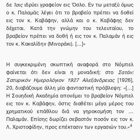
δε
Ίσις
ιδρύει γραφείον εις Όσλο. Εν τω μεταξύ όμως
ο κ. Παλαμάς λέγει ότι το βραβείο πρέπει να δοθεί
εις τον κ. Καβάφην, αλλά και ο κ. Καβάφης δεν
δέχεται. Κατά την γνώμην του τελευταίου, το
βραβείον πρέπει να δοθή ή εις τον κ. Παλαμάν ή εις
τον κ. Κακαλίδην (Μινοράκι). […]»
Η συγκεκριμένη σκωπτική αναφορά στο Νόμπελ
φαίνεται ότι δεν είναι η μοναδική: στο
Σατάν:
Σατυρικόν Ημερολόγιον 1927 Αλεξάνδρειας
[1926],
20, διαβάζουμε άλλη μία φανταστική πρόβλεψη: «[…]
Η Σουηδική Ακαδημία απονέμει το βραβείον Νόμπελ
εις τον κ. Καβάφην, όστις διαθέτει μέγα μέρος του
χρηματικού επάθλου διά να γηροκομήση τον …
Παλαμάν. Επίσης δωρίζει σεβαστόν ποσόν εις τον κ.
4
Λ. Χριστοφίδην, προς επέκτασιν των εργασιών του.»