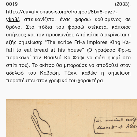
0019 (2033),
https://cavafy.onassis.org/el/object/8bn8-qyz7-
ykn8/
, απεικονίζεται ένας φαραώ καθισμένος σε
θρόνο. Στα πόδια του φαραώ στέκεται κάποιος
υπήκοος και τον προσκυνάει. Από κάτω διακρίνεται η
εξής σημείωση: “
The
scribe
Fri
-
a
implores
King
Ka
-
fafi
to
eat
bread
at
his
house
” (Ο γραφέας Φρι-α
παρακαλεί τον Βασιλιά Κα-Φάφι να φάει ψωμί στο
σπίτι του). Το σκίτσο θα μπορούσε να αποδοθεί στον
αδελφό του Καβάφη, Τζων, καθώς η σημείωση
παραπέμπει στον γραφικό του χαρακτήρα.