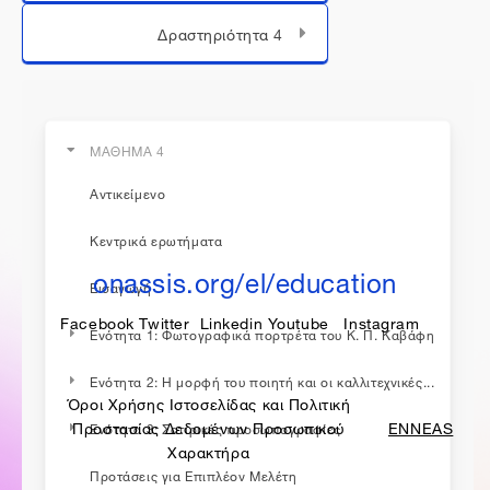
Μεταπήδηση σε...
Δραστηριότητα 4
ΜΑΘΗΜΑ 4
Αντικείμενο
η εκπαίδευση συνεχίζεται...
Κεντρικά ερωτήματα
onassis.org/el/education
Εισαγωγή
Facebook
Twitter
Linkedin
Youtube
Instagram
Ενότητα 1: Φωτογραφικά πορτρέτα του Κ. Π. Καβάφη
Ενότητα 2: Η μορφή του ποιητή και οι καλλιτεχνικές...
Όροι Χρήσης Ιστοσελίδας και Πολιτική
made by
Προστασίας Δεδομένων Προσωπικού
ENNEAS
Ενότητα 3: Σατιρικές προσωπογραφίες
Χαρακτήρα
Προτάσεις για Επιπλέον Μελέτη