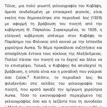
Τέλος, μια πολύ γνωστή γελοιογραφία του Καβάφη,
άμεσα συνδεδεμένη με επικαιρικό γεγονός, είναι
εκείνη που δημοσιεύτηκε στο περιοδικό
Ίσις
(1926)
με αφορμή τη βράβευση του ποιητή από την
κυβέρνηση Θ. Πάγκαλου. Συγκεκριμένα, το 1926, η
ελληνική κυβέρνηση απένειμε στον Καβάφη το
Παράσημο του Φοίνικος από κοινού με την Ισπανίδα
χορεύτρια
Aurea
. To θέμα προκάλεσε συζητήσεις και
απασχόλησε έντονα τους κύκλους της Αλεξάνδρειας.
Πολλοί πίεσαν τον ποιητή να το δεχτεί και άλλοι να
το επιστρέψει. Τελικά, ο Καβάφης θα αποδεχτεί τη
βράβευση, η οποία είναι και η μοναδική που γνώρισε
5
όσο ζούσε.
Κατόπιν, το περιοδικό
Ίσις
, θα
φιλοξενήσει στις σελίδες του γελοιογραφία του
ποιητή, που κρατά αγκαζέ την ημίγυμνη χορεύτρια
Aurea
. Τόσο το εικονογραφικό περιεχόμενο της
γελοιογραφίας όσο και η λεζάντα που τη συνοδεύει
(«Μετά την παρασημοφορίαν») παραπέμπουν ευθέως