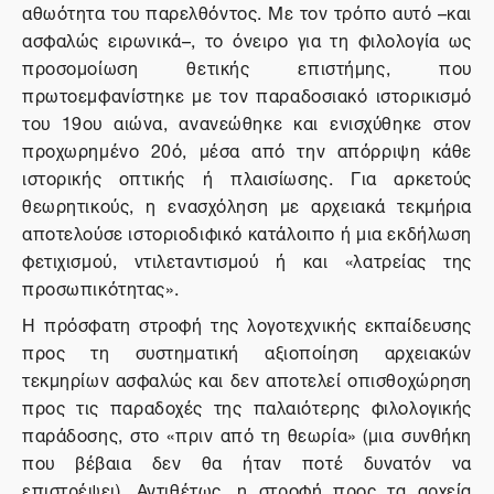
αθωότητα του παρελθόντος. Με τον τρόπο αυτό –και
ασφαλώς ειρωνικά–, το όνειρο για τη φιλολογία ως
προσομοίωση θετικής επιστήμης, που
πρωτοεμφανίστηκε με τον παραδοσιακό ιστορικισμό
του 19ου αιώνα, ανανεώθηκε και ενισχύθηκε στον
προχωρημένο 20ό, μέσα από την απόρριψη κάθε
ιστορικής οπτικής ή πλαισίωσης. Για αρκετούς
θεωρητικούς, η ενασχόληση με αρχειακά τεκμήρια
αποτελούσε ιστοριοδιφικό κατάλοιπο ή μια εκδήλωση
φετιχισμού, ντιλεταντισμού ή και «λατρείας της
προσωπικότητας».
Η πρόσφατη στροφή της λογοτεχνικής εκπαίδευσης
προς τη συστηματική αξιοποίηση αρχειακών
τεκμηρίων ασφαλώς και δεν αποτελεί οπισθοχώρηση
προς τις παραδοχές της παλαιότερης φιλολογικής
παράδοσης, στο «πριν από τη θεωρία» (μια συνθήκη
που βέβαια δεν θα ήταν ποτέ δυνατόν να
επιστρέψει). Αντιθέτως, η στροφή προς τα αρχεία