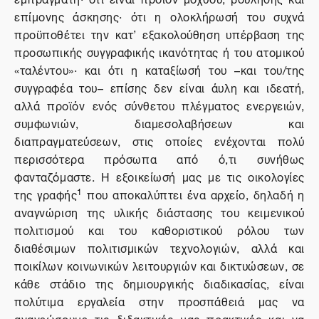
επίμονης άσκησης· ότι η ολοκλήρωσή του συχνά
προϋποθέτει την κατ’ εξακολούθηση υπέρβαση της
προσωπικής συγγραφικής ικανότητας ή του ατομικού
«ταλέντου»· και ότι η καταξίωσή του –και του/της
συγγραφέα του– επίσης δεν είναι άυλη και ιδεατή,
αλλά προϊόν ενός σύνθετου πλέγματος ενεργειών,
συμφωνιών, διαμεσολαβήσεων και
διαπραγματεύσεων, στις οποίες ενέχονται πολύ
περισσότερα πρόσωπα από ό,τι συνήθως
φανταζόμαστε. Η εξοικείωσή μας με τις οικολογίες
1
της γραφής
που αποκαλύπτει ένα αρχείο, δηλαδή η
αναγνώριση της υλικής διάστασης του κειμενικού
πολιτισμού και του καθοριστικού ρόλου των
διαθέσιμων πολιτισμικών τεχνολογιών, αλλά και
ποικίλων κοινωνικών λειτουργιών και δικτυώσεων, σε
κάθε στάδιο της δημιουργικής διαδικασίας, είναι
πολύτιμα εργαλεία στην προσπάθειά μας να
ανανεώσουμε τις διδακτικές μας πρακτικές και να