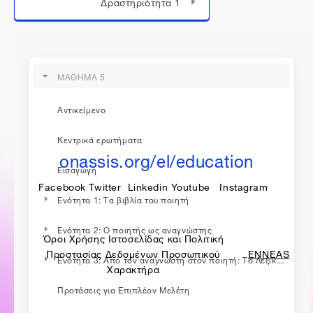
Δραστηριότητα 1
ΜΑΘΗΜΑ 5
η εκπαίδευση συνεχίζεται...
Αντικείμενο
Κεντρικά ερωτήματα
onassis.org/el/education
Εισαγωγή
Facebook
Twitter
Linkedin
Youtube
Instagram
Ενότητα 1: Τα βιβλία του ποιητή
Ενότητα 2: Ο ποιητής ως αναγνώστης
Όροι Χρήσης Ιστοσελίδας και Πολιτική
made by
Προστασίας Δεδομένων Προσωπικού
ENNEAS
Ενότητα 3: Από τον αναγνώστη στον ποιητή: Το Λεξικ...
Χαρακτήρα
Προτάσεις για Επιπλέον Μελέτη