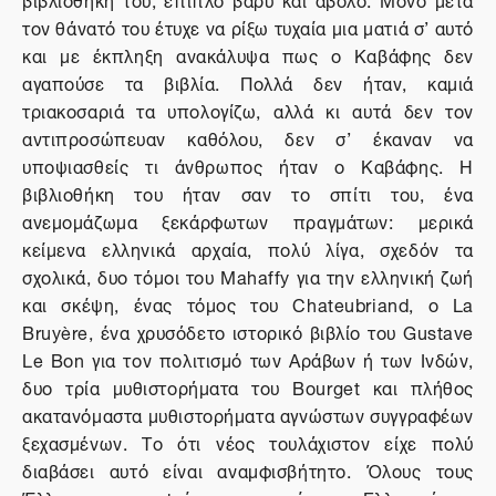
τον θάνατό του έτυχε να ρίξω τυχαία μια ματιά σ’ αυτό
και με έκπληξη ανακάλυψα πως ο Καβάφης δεν
αγαπούσε τα βιβλία. Πολλά δεν ήταν, καμιά
τριακοσαριά τα υπολογίζω, αλλά κι αυτά δεν τον
αντιπροσώπευαν καθόλου, δεν σ’ έκαναν να
υποψιασθείς τι άνθρωπος ήταν ο Καβάφης. Η
βιβλιοθήκη του ήταν σαν το σπίτι του, ένα
ανεμομάζωμα ξεκάρφωτων πραγμάτων: μερικά
κείμενα ελληνικά αρχαία, πολύ λίγα, σχεδόν τα
σχολικά, δυο τόμοι του Mahaffy για την ελληνική ζωή
και σκέψη, ένας τόμος του Chateubriand, ο La
Bruyère, ένα χρυσόδετο ιστορικό βιβλίο του Gustave
Le Bon για τον πολιτισμό των Αράβων ή των Ινδών,
δυο τρία μυθιστορήματα του Bourget και πλήθος
ακατανόμαστα μυθιστορήματα αγνώστων συγγραφέων
ξεχασμένων. Το ότι νέος τουλάχιστον είχε πολύ
διαβάσει αυτό είναι αναμφισβήτητο. Όλους τους