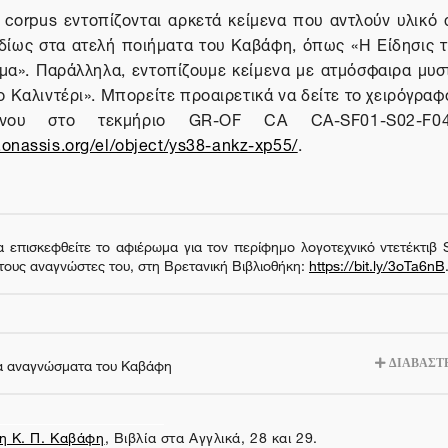
 corpus εντοπίζονται αρκετά κείμενα που αντλούν υλικό
ιδίως στα ατελή ποιήματα του Καβάφη, όπως «Η Είδησις 
ημα». Παράλληλα, εντοπίζουμε κείμενα με ατμόσφαιρα μυσ
το Καλιντέρι». Μπορείτε προαιρετικά να δείτε το χειρόγραφ
ένου στο τεκμήριο GR-OF CA CA-SF01-S02-F04-
y.onassis.org/el/object/ys38-ankz-xp55/
.
α επισκεφθείτε το αφιέρωμα για τον περίφημο λογοτεχνικό ντετέκτιβ 
τους αναγνώστες του, στη Βρετανική Βιβλιοθήκη:
https://bit.ly/3oTa6nB
ία αναγνώσματα του Καβάφη
ΔΙΑΒΑΣΤΕ
η Κ. Π. Καβάφη
, Βιβλία στα Αγγλικά, 28 και 29.