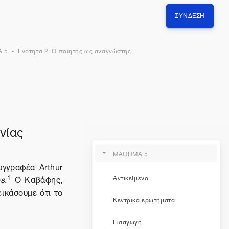
ΣΎΝΔΕΣΗ
 5
Ενότητα 2: Ο ποιητής ως αναγνώστης
νίας
ΜΑΘΗΜΑ 5
υγγραφέα Arthur
1
es
.
O Καβάφης,
Αντικείμενο
εικάσουμε ότι το
Κεντρικά ερωτήματα
Εισαγωγή