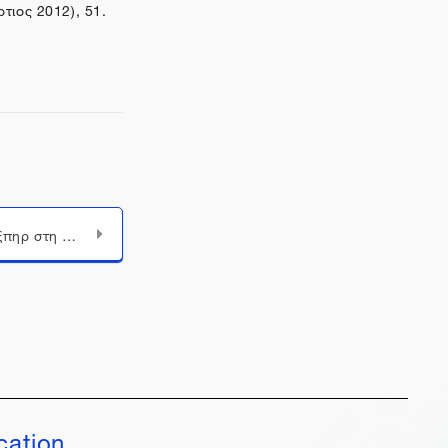
τιος 2012), 51.
Μεταπήδηση σε...
Η παρουσία του Σαίξπηρ στη βιβλιοθήκη και το αρχείο του Κ. Π. Καβάφη
cation