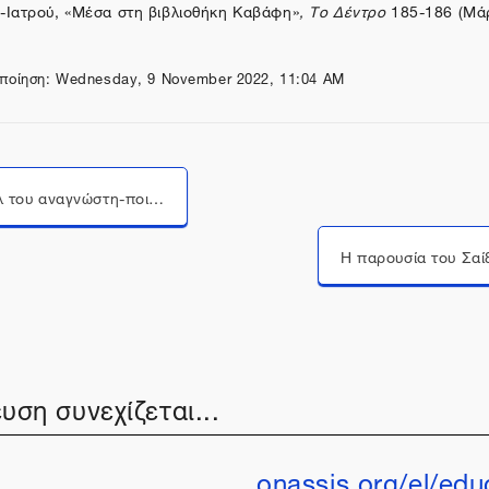
Ιατρού, «Μέσα στη βιβλιοθήκη Καβάφη»
,
Το Δέντρο
185-186 (Μάρ
ποίηση: Wednesday, 9 November 2022, 11:04 AM
Το προφίλ του αναγνώστη-ποιητή μέσα από τη βιβλιοθήκη του
υση συνεχίζεται...
onassis.org/el/edu