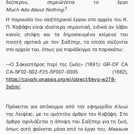
δεύτερου, σημειώνεται το έργο
2
Much Ado About Nothing
.
Η παρουσία του σαιξπηρικού έργου στο αρχείο του Κ.
Π. Καβάφη είναι ιδιαίτερα σημαντική, ειδικά αν λάβει
κανείς υπόψη και τα δημοσιευμένα κείμενα του
ποιητή σχετικά με τον Σαίξπηρ, τα οποία σώζονται
στο αρχείο του, όπως για παράδειγμα τα παρακάτω:
-«O Σακεσπήρος περί της ζωής» (1891): GR-OF CA
CA-SF02-S02-F25-SF007-0005 (1662),
https://cavafy.onassis.org/el/object/bkyg-w278-
3s5m/
.
Πρόκειται για απόκομμα από την εφημερίδα
Κλειώ
της Λειψίας, με το ομότιτλο άρθρο του Καβάφη. Στο
άρθρο σχολιάζεται η άποψη του Σαίξπηρ για τη ζωή,
όπως αυτή φαίνεται μέσα από το έργο του,
Measure