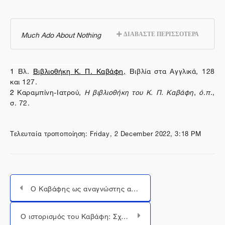
Much Ado About Nothing
ΔΙΑΒΑΣΤΕ ΠΕΡΙΣΣΟΤΕΡΑ
1
Βλ.
Βιβλιοθήκη Κ. Π. Καβάφη
,
Βιβλία στα Αγγλικά, 128
και 127.
2
Καραμπίνη-Ιατρού,
Η βιβλιοθήκη του Κ. Π. Καβάφη
,
ό.π
.,
σ. 72.
Τελευταία τροποποίηση: Friday, 2 December 2022, 3:18 PM
O Καβάφης ως αναγνώστης αστυνομικής λογοτεχνίας
Μεταπήδηση σε...
Ο ιστορισμός του Καβάφη: Σχόλια και σημειώσεις στο έργο του Edward Gibbon