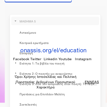
ΜΑΘΗΜΑ 5
η εκπαίδευση συνεχίζεται...
Αντικείμενο
Κεντρικά ερωτήματα
onassis.org/el/education
Εισαγωγή
Facebook
Twitter
Linkedin
Youtube
Instagram
Ενότητα 1: Τα βιβλία του ποιητή
Ενότητα 2: Ο ποιητής ως αναγνώστης
Όροι Χρήσης Ιστοσελίδας και Πολιτική
made by
Προστασίας Δεδομένων Προσωπικού
ENNEAS
Ενότητα 3: Από τον αναγνώστη στον ποιητή: Το Λεξικ...
Χαρακτήρα
Προτάσεις για Επιπλέον Μελέτη
Συντελεστές