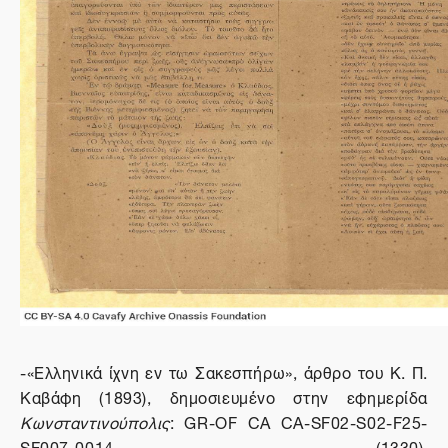
-«Ελληνικά ίχνη εν τω Σακεσπήρω», άρθρο του Κ. Π.
Καβάφη (1893), δημοσιευμένο στην εφημερίδα
Κωνσταντινούπολις
: GR-OF CA CA-SF02-S02-F25-
SF007-0014 (1330),