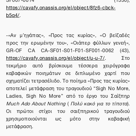
https://cavafy.onassis.org/el/object/8fz6-cbck-
b5q4/
.
-«Aν μ’ηγάπας», «Προς τας κυρίας», «Ο βεϊζαδές
προς την ερωμένην του», «Οιάπερ φύλλων γενεή»,
GR-OF CA CA-SF01-S01-F01-SF001-0062 (43),
https://cavafy.onassis.org/el/object/u-u-7/
. Στο
τεκμήριο αυτό βρίσκουμε τέσσερα χειρόγραφα
καβαφικών ποιημάτων σε διπλωμένο χαρτί που
σχηματίζει τετρασέλιδο. Το ποίημα «Προς τας κυρίας»
αποτελεί μετάφραση του τραγουδιού “Sigh No More,
Ladies, Sigh No More” από το έργο του Σαίξπηρ
Much Ado About Nothing
(
Πολύ κακό για το τίποτα
).
Οι πρώτοι στίχοι του σαιξπηρικού τραγουδιού
χρησιμοποιούνται ως μότο στην καβαφική
μετάφραση.