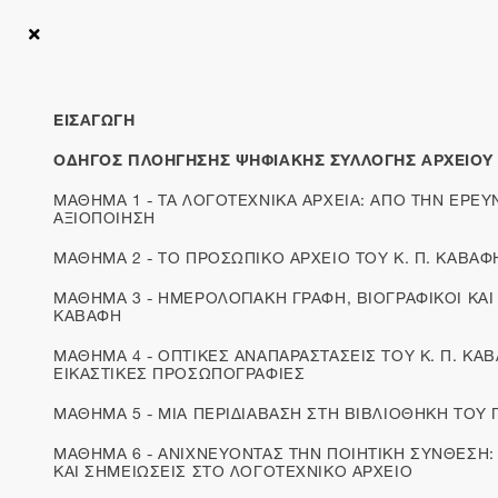
Αρχική
Ενότητες
Ψηφιακά Μαθήματα Αρχείου Καβάφη «Ξεκλειδώνον
ΕΙΣΑΓΩΓΗ
ΜΑΘΗΜΑ 2 - ΤΟ ΠΡΟΣΩΠΙΚΟ ΑΡΧΕΙΟ
ΟΔΗΓΟΣ ΠΛΟΗΓΗΣΗΣ ΨΗΦΙΑΚΗΣ ΣΥΛΛΟΓΗΣ ΑΡΧΕΙΟΥ
ΤΟΥ Κ. Π. ΚΑΒΑΦΗ: ΤΕΚΜΗΡΙΑ ΑΠΟ
ΜΑΘΗΜΑ 1 - ΤΑ ΛΟΓΟΤΕΧΝΙΚΑ ΑΡΧΕΙΑ: ΑΠΟ ΤΗΝ ΕΡΕΥ
ΤΟΝ ΒΙΟ ΤΟΥ ΠΟΙΗΤΗ
ΑΞΙΟΠΟΙΗΣΗ
ΜΑΘΗΜΑ 2 - ΤΟ ΠΡΟΣΩΠΙΚΟ ΑΡΧΕΙΟ ΤΟΥ Κ. Π. ΚΑΒΑΦ
ΜΑΘΗΜΑ 3 - ΗΜΕΡΟΛΟΓΙΑΚΗ ΓΡΑΦΗ, ΒΙΟΓΡΑΦΙΚΟΙ ΚΑΙ
Παιδικά και εφηβικά χρόνια στην Αλεξάνδρεια και την
ΚΑΒΑΦΗ
Αγγλία
ΜΑΘΗΜΑ 4 - ΟΠΤΙΚΕΣ ΑΝΑΠΑΡΑΣΤΑΣΕΙΣ ΤΟΥ Κ. Π. ΚΑ
ΕΙΚΑΣΤΙΚΕΣ ΠΡΟΣΩΠΟΓΡΑΦΙΕΣ
Ο Κ. Π. Καβάφης γεννήθηκε στην Αλεξάνδρεια στις
ΜΑΘΗΜΑ 5 - ΜΙΑ ΠΕΡΙΔΙΑΒΑΣΗ ΣΤΗ ΒΙΒΛΙΟΘΗΚΗ ΤΟΥ 
17 Απριλίου 1863. Μετά την υιοθέτηση του νέου
ημερολογίου στην Αίγυπτο, αναγνωρίστηκε ως
ΜΑΘΗΜΑ 6 - ΑΝΙΧΝΕΥΟΝΤΑΣ ΤΗΝ ΠΟΙΗΤΙΚΗ ΣΥΝΘΕΣΗ:
γενέθλια ημέρα του ποιητή η 29η Απριλίου και
ΚΑΙ ΣΗΜΕΙΩΣΕΙΣ ΣΤΟ ΛΟΓΟΤΕΧΝΙΚΟ ΑΡΧΕΙΟ