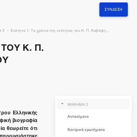
ΣΎΝΔΕΣΗ
 2
Ενότητα 1: Τα χρόνια της νεότητας του Κ. Π. Καβάφη...
ΤΟΥ Κ. Π.
ΟΥ
ΜΑΘΗΜΑ 2
τρου Ελληνικής
Αντικείμενο
αφική βιογραφία
ία θεωρείτε ότι
Κεντρικά ερωτήματα
παρουσιάστηκε