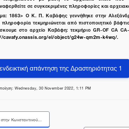
αφερθείτε σε συγκεκριμένες πληροφορίες και αρχειακ
γμα: 1863> Ο Κ. Π. Καβάφης γεννήθηκε στην Αλεξάνδρ
 πληροφορία τεκμηριώνεται από πιστοποιητικό βάφτισ
ίσκουμε στο αρχείο Καβάφη: τεκμήριο GR-OF CA CA
://cavafy.onassis.org/el/object/g24w-qm2m-k4wq/
.
 ενδεικτική απάντηση της Δραστηριότητας 1
ποίηση: Wednesday, 30 November 2022, 1:11 PM
Τα χρόνια στην Κωνσταντινούπολη