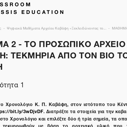
ς
Ψηφιακά Μαθήματα Αρχείου Καβάφη «Ξεκλειδώνοντας το...
ΜΑΘΗΜΑ
 2 - ΤΟ ΠΡΟΣΩΠΙΚΟ ΑΡΧΕΙΟ 
Η: ΤΕΚΜΗΡΙΑ ΑΠΟ ΤΟΝ ΒΙΟ Τ
Η
ότητα 1
το Χρονολόγιο Κ. Π. Καβάφη, στον ιστότοπο του Κέν
ps://bit.ly/3wDjvDF
. Διατρέξτε τα στοιχεία για την καβ
 στο Χρονολόγιο και επιλέξτε δύο ή τρία σημεία, τα οπο
 τεκμηριωθούν με βάση το αρχειακό υλικό που 