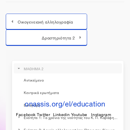
Οικογενειακή αλληλογραφία
Μεταπήδηση σε...
Δραστηριότητα 2
ΜΑΘΗΜΑ 2
Αντικείμενο
η εκπαίδευση συνεχίζεται...
Κεντρικά ερωτήματα
onassis.org/el/education
Εισαγωγή
Facebook
Twitter
Linkedin
Youtube
Instagram
Ενότητα 1: Τα χρόνια της νεότητας του Κ. Π. Καβάφη...
Ενότητα 2: Αρχείο αλληλογραφίας: Όψεις του βίου κα...