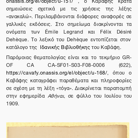
onassis
.
org
/
el
/
object
/
u
-151/
, ο Καβάφης κρατά
σημειώσεις σχετικά με τις χρήσεις της λέξης
«ανακαλώ». Περιλαμβάνονται διάφορες αναφορές σε
γαλλικές εκδόσεις. Στο σημείωμα διακρίνονται τα
ονόματα των
Émile Legrand και
Félix Désiré
Dehèque
.
Το λεξικό του Dehèque εντοπίζεται στον
κατάλογο της
Ιδανικής Βιβλιοθήκης
του Καβάφη
.
Παρόμοιας θεματολογίας είναι και το τεκμήριο
GR-
OF CA CA-SF01-S03-F08-0006 (622),
https://cavafy.onassis.org/el/object/u-168/
, όπου ο
Καβάφης καταγράφει παραθέματα και πληροφορίες
σε σχέση με τη λέξη «τόγα». Διακρίνεται παραπομπή
στην εφημερίδα
Αθήναι
, σε φύλλο του Ιουλίου του
1909.