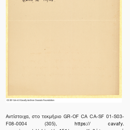
Αντίστοιχα, στο τεκμήριο
GR
-
OF
CA
CA
-
SF
01-
S
03-
F
08-0004 (305),
https
://
cavafy
.