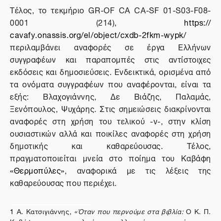
Τέλος, το τεκμήριο
GR
-
OF
CA
CA
-
SF
01-
S
03-
F
08-
0001 (214),
https
://
cavafy
.
onassis
.
org
/
el
/
object
/
cxdb
-2
fkm
-
wypk
/
περιλαμβάνει αναφορές σε έργα Ελλήνων
συγγραφέων και παραπομπές στις αντίστοιχες
εκδόσεις και δημοσιεύσεις. Ενδεικτικά, ορισμένα από
τα ονόματα συγγραφέων που αναφέρονται, είναι τα
εξής: Βλαχογιάννης, Δε Βιάζης, Παλαμάς,
Ξενόπουλος, Ψυχάρης. Στις σημειώσεις διακρίνονται
αναφορές στη χρήση του τελικού -ν-, στην κλίση
ουσιαστικών αλλά και ποικίλες αναφορές στη χρήση
δημοτικής και καθαρεύουσας. Τέλος,
πραγματοποιείται μνεία στο ποίημα του Καβάφη
«Θερμοπύλες»
, αναφορικά με τις λέξεις της
καθαρεύουσας που περιέχει.
1
Α. Κατσιγιάννης,
«Όταν που περνούμε στα βιβλία:
Ο Κ. Π.
Καβάφης και η παλαιότερη ελληνική γραμματεία» στο