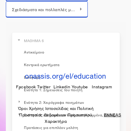
Μεταπήδηση σε...
Σχεδιάσματα και πολλαπλές μορφές ποιημάτων
ΜΑΘΗΜΑ 6
Αντικείμενο
η εκπαίδευση συνεχίζεται...
Κεντρικά ερωτήματα
onassis.org/el/education
Εισαγωγή
Facebook
Twitter
Linkedin
Youtube
Instagram
Ενότητα 1: Σημειώσεις του ποιητή
Ενότητα 2: Χειρόγραφα ποιημάτων
Όροι Χρήσης Ιστοσελίδας και Πολιτική
made by
Προστασίας Δεδομένων Προσωπικού
ENNEAS
Ενότητα 3: Αδημοσίευτα ποιήματα (Κρυμμένα, Ατελή)
Χαρακτήρα
Προτάσεις για επιπλέον μελέτη