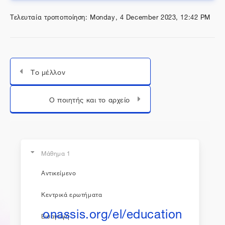
Τελευταία τροποποίηση: Monday, 4 December 2023, 12:42 PM
Το μέλλον
Μεταπήδηση σε...
Ο ποιητής και το αρχείο
Μάθημα 1
Αντικείμενο
η εκπαίδευση συνεχίζεται...
Κεντρικά ερωτήματα
onassis.org/el/education
Εισαγωγή