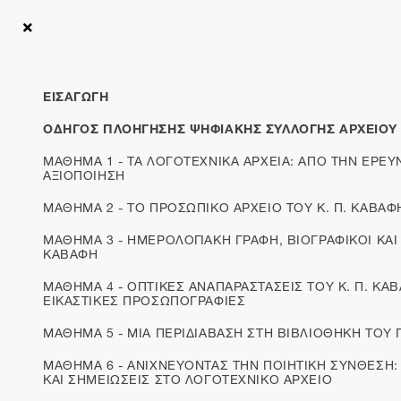
Αρχική
Ενότητες
Ψηφιακά Μαθήματα Αρχείου Καβάφη «Ξεκλειδώνον
ΕΙΣΑΓΩΓΗ
ΜΑΘΗΜΑ 1 - ΤΑ ΛΟΓΟΤΕΧΝΙΚΑ
ΟΔΗΓΟΣ ΠΛΟΗΓΗΣΗΣ ΨΗΦΙΑΚΗΣ ΣΥΛΛΟΓΗΣ ΑΡΧΕΙΟΥ
ΑΡΧΕΙΑ: ΑΠΟ ΤΗΝ ΕΡΕΥΝΗΤΙΚΗ ΧΡΗΣΗ
ΜΑΘΗΜΑ 1 - ΤΑ ΛΟΓΟΤΕΧΝΙΚΑ ΑΡΧΕΙΑ: ΑΠΟ ΤΗΝ ΕΡΕΥ
ΣΤΗΝ ΕΚΠΑΙΔΕΥΤΙΚΗ ΑΞΙΟΠΟΙΗΣΗ
ΑΞΙΟΠΟΙΗΣΗ
ΜΑΘΗΜΑ 2 - ΤΟ ΠΡΟΣΩΠΙΚΟ ΑΡΧΕΙΟ ΤΟΥ Κ. Π. ΚΑΒΑΦ
ΜΑΘΗΜΑ 3 - ΗΜΕΡΟΛΟΓΙΑΚΗ ΓΡΑΦΗ, ΒΙΟΓΡΑΦΙΚΟΙ ΚΑΙ
Το παρελθόν
ΚΑΒΑΦΗ
ΜΑΘΗΜΑ 4 - ΟΠΤΙΚΕΣ ΑΝΑΠΑΡΑΣΤΑΣΕΙΣ ΤΟΥ Κ. Π. ΚΑ
Η σημασία του αρχείου έγινε αντιληπτή αρκετά νωρίς,
ΕΙΚΑΣΤΙΚΕΣ ΠΡΟΣΩΠΟΓΡΑΦΙΕΣ
ήδη από τα χρόνια του Μεσαίωνα, και αφορούσε
ΜΑΘΗΜΑ 5 - ΜΙΑ ΠΕΡΙΔΙΑΒΑΣΗ ΣΤΗ ΒΙΒΛΙΟΘΗΚΗ ΤΟΥ 
σχεδόν αποκλειστικά τα πεδία των θεσμών διοίκησης
ΜΑΘΗΜΑ 6 - ΑΝΙΧΝΕΥΟΝΤΑΣ ΤΗΝ ΠΟΙΗΤΙΚΗ ΣΥΝΘΕΣΗ:
και εξουσίας· δηλαδή, των βασιλικών Αυλών και της
ΚΑΙ ΣΗΜΕΙΩΣΕΙΣ ΣΤΟ ΛΟΓΟΤΕΧΝΙΚΟ ΑΡΧΕΙΟ
Εκκλησίας. Οι δύο αυτοί θεσμοί, οι οποίοι