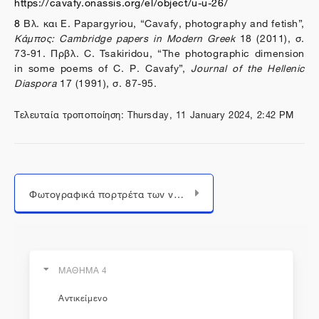
https://cavafy.onassis.org/el/object/u-u-26/
8
Βλ. και E. Papargyriou, “Cavafy, photography and fetish”,
Κάμπος: Cambridge papers in Modern Greek
18 (2011), σ.
73-91. Πρβλ. C. Tsakiridou, “The photographic dimension
in some poems of C. P. Cavafy”,
Journal of the Hellenic
Diaspora
17 (1991), σ. 87-95.
Τελευταία τροποποίηση: Thursday, 11 January 2024, 2:42 PM
Μεταπήδηση σε...
Φωτογραφικά πορτρέτα των νεανικών χρόνων του ποιητή
ΜΑΘΗΜΑ 4
Αντικείμενο
η εκπαίδευση συνεχίζεται...