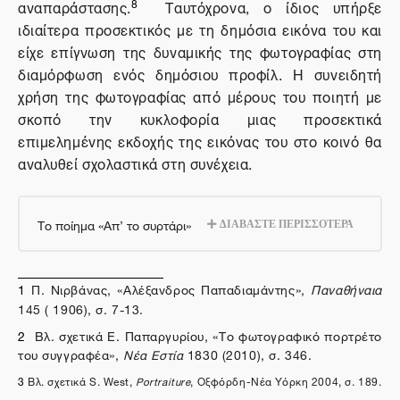
8
αναπαράστασης.
Ταυτόχρονα, ο ίδιος υπήρξε
ιδιαίτερα προσεκτικός με τη δημόσια εικόνα του και
είχε επίγνωση της δυναμικής της φωτογραφίας στη
διαμόρφωση ενός δημόσιου προφίλ. Η συνειδητή
χρήση της φωτογραφίας από μέρους του ποιητή με
σκοπό την κυκλοφορία μιας προσεκτικά
επιμελημένης εκδοχής της εικόνας του στο κοινό θα
αναλυθεί σχολαστικά στη συνέχεια.
Το ποίημα «Απ’ το συρτάρι»
ΔΙΑΒΑΣΤΕ ΠΕΡΙΣΣΟΤΕΡΑ
1
Π. Νιρβάνας, «Αλέξανδρος Παπαδιαμάντης»,
Παναθήναια
145 ( 1906), σ. 7-13.
2
Βλ. σχετικά Ε. Παπαργυρίου, «Το φωτογραφικό πορτρέτο
του συγγραφέα»,
Νέα Εστία
1830 (2010), σ. 346.
3
Βλ. σχετικά S. West,
Portraiture
, Οξφόρδη-Νέα Υόρκη 2004, σ. 189.