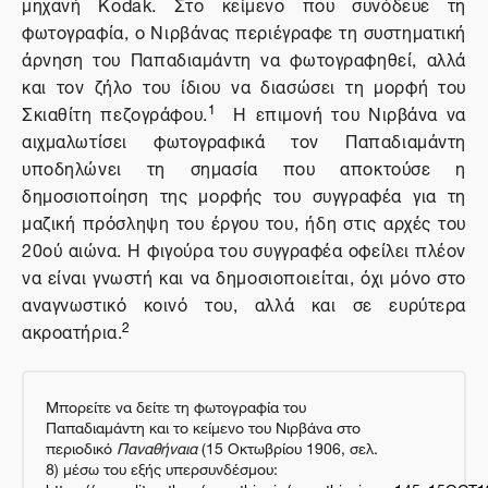
μηχανή Kodak. Στο κείμενο που συνόδευε τη
φωτογραφία, ο Νιρβάνας περιέγραφε τη συστηματική
άρνηση του Παπαδιαμάντη να φωτογραφηθεί, αλλά
και τον ζήλο του ίδιου να διασώσει τη μορφή του
1
Σκιαθίτη πεζογράφου.
Η επιμονή του Νιρβάνα να
αιχμαλωτίσει φωτογραφικά τον Παπαδιαμάντη
υποδηλώνει τη σημασία που αποκτούσε η
δημοσιοποίηση της μορφής του συγγραφέα για τη
μαζική πρόσληψη του έργου του, ήδη στις αρχές του
20ού αιώνα. Η φιγούρα του συγγραφέα οφείλει πλέον
να είναι γνωστή και να δημοσιοποιείται, όχι μόνο στο
αναγνωστικό κοινό του, αλλά και σε ευρύτερα
2
ακροατήρια.
Μπορείτε να δείτε τη φωτογραφία του
Παπαδιαμάντη και το κείμενο του Νιρβάνα στο
περιοδικό
Παναθήναια
(15 Οκτωβρίου 1906, σελ.
8) μέσω του εξής υπερσυνδέσμου:
https://www.lit.auth.gr/panathinaia/panathin_issue145_15OCT1