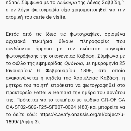
6
n5hh/
. Σύμφωνα με το
Λεύκωμα
της Λένας Σαββίδη,
η εν λόγω φωτογραφία είχε χρησιμοποιηθεί για την
ατομική του carte de visite.
Εκτός από τις ίδιες τις φωτογραφίες, ορισμένα
αρχειακά τεκμήρια δίνουν πληροφορίες που
συνδέονται έμμεσα με την εκάστοτε συγκυρία
φωτογράφισης της οικογένειας Καβάφη. Σύμφωνα με
το φύλλο της εφημερίδας
Ομόνοια
, με ημερομηνία 25
Ιανουαρίου/ 6 Φεβρουαρίου 1899, στο οποίο
ανακοινώνεται η κηδεία της Χαρίκλειας Καβάφη, η
μητέρα του ποιητή επρόκειτο να φωτογραφηθεί στο
πρακτορείο Fettel & Bernard την ημέρα του θανάτου
της. Πρόκειται για το τεκμήριο με κωδικό GR-OF CA
CA-SF02-S02-F25-SF007-0024 (483) και μπορείτε να
το δείτε εδώ:
https://cavafy.onassis.org/el/object/u-
1899/
(Λήψη 3).