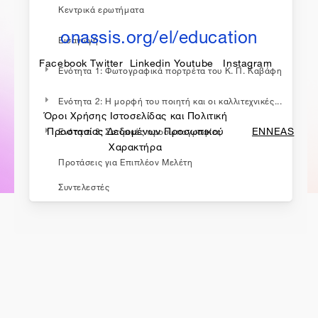
Κεντρικά ερωτήματα
onassis.org/el/education
Εισαγωγή
Facebook
Twitter
Linkedin
Youtube
Instagram
Ενότητα 1: Φωτογραφικά πορτρέτα του Κ. Π. Καβάφη
Ενότητα 2: Η μορφή του ποιητή και οι καλλιτεχνικές...
Όροι Χρήσης Ιστοσελίδας και Πολιτική
made by
Προστασίας Δεδομένων Προσωπικού
ENNEAS
Ενότητα 3: Σατιρικές προσωπογραφίες
Χαρακτήρα
Προτάσεις για Επιπλέον Μελέτη
Συντελεστές