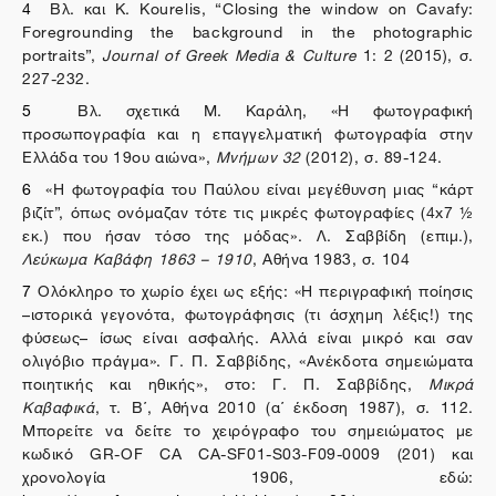
4
Βλ. και K. Kourelis, “Closing the window on Cavafy:
Foregrounding the background in the photographic
portraits”,
Journal of Greek Media & Culture
1: 2 (2015), σ.
227-232.
5
Βλ. σχετικά Μ. Καράλη, «Η φωτογραφική
προσωπογραφία και η επαγγελματική φωτογραφία στην
Ελλάδα του 19ου αιώνα»,
Μνήμων
32
(2012), σ. 89-124.
6
«Η φωτογραφία του Παύλου είναι μεγέθυνση μιας “κάρτ
βιζίτ”, όπως ονόμαζαν τότε τις μικρές φωτογραφίες (4x7 ½
εκ.) που ήσαν τόσο της μόδας». Λ. Σαββίδη (επιμ.),
Λεύκωμα Καβάφη 1863 – 1910
, Αθήνα 1983, σ. 104
7
Ολόκληρο το χωρίο έχει ως εξής: «Η περιγραφική ποίησις
–ιστορικά γεγονότα, φωτογράφησις (τι άσχημη λέξις!) της
φύσεως– ίσως είναι ασφαλής. Αλλά είναι μικρό και σαν
ολιγόβιο πράγμα». Γ. Π. Σαββίδης, «Ανέκδοτα σημειώματα
ποιητικής και ηθικής», στο: Γ. Π. Σαββίδης,
Μικρά
Καβαφικά
, τ. Β΄, Αθήνα 2010 (α΄ έκδοση 1987), σ. 112.
Μπορείτε να δείτε το χειρόγραφο του σημειώματος με
κωδικό GR-OF CA CA-SF01-S03-F09-0009 (201) και
χρονολογία 1906, εδώ: