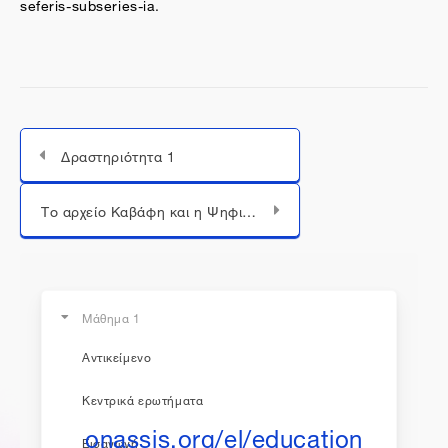
seferis
-
subseries
-
ia
.
Δραστηριότητα 1
Μεταπήδηση σε...
Το αρχείο Καβάφη και η Ψηφιακή του Συλλογή
Μάθημα 1
Αντικείμενο
η εκπαίδευση συνεχίζεται...
Κεντρικά ερωτήματα
onassis.org/el/education
Εισαγωγή