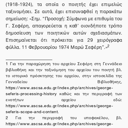
(1918-1924), τα οποία ο ποιητής έχει επιμελώς
ταξινομήσει. Σε αυτά, έχει επισυναφθεί η παρακάτω
σημείωση: «Σημ. “Προσοχή: Σύμφωνα με επιθυμία του
Γ. Σεφέρη, απαγορεύεται η καθ’ οιονδήποτε τρόπο
δημοσίευση των ποιητικών αυτών σχεδιασμάτων.
Επισημαίνεται ότι πρόκειται για 29 χειρόγραφα
2
φύλλα. 11 Φεβρουαρίου 1974 Μαρώ Σεφέρη”.»
1
Για την παραχώρηση του αρχείου Σεφέρη στη Γεννάδειο
βιβλιοθήκη και την ταξινόμηση του αρχείου του ποιητή βλ.
το ιστορικό πρόσκτησης του αρχείου, στην ιστοσελίδα της
Γενναδείου Βιβλιοθήκης,
https
://
www
.
ascsa
.
edu
.
gr
/
index
.
php
/
archives
/
george
-
seferis
-
processing
-
history
καθώς και την περιγραφή των
ενοτήτων αρχείου εδώ:
https://www.ascsa.edu.gr/index.php/archives/george-
seferis-scope-and-content
.
2
Για την περιγραφή του υποφακέλου, βλ.
https
://
www
.
ascsa
.
edu
.
gr
/
index
.
php
/
archives
/
george
-