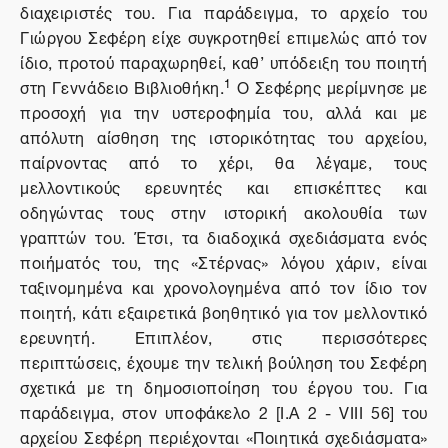
διαχειριστές του. Για παράδειγμα, το αρχείο του
Γιώργου Σεφέρη είχε συγκροτηθεί επιμελώς από τον
ίδιο, προτού παραχωρηθεί, καθ’ υπόδειξη του ποιητή
1
στη Γεννάδειο Βιβλιοθήκη.
Ο Σεφέρης μερίμνησε με
προσοχή για την υστεροφημία του, αλλά και με
απόλυτη αίσθηση της ιστορικότητας του αρχείου,
παίρνοντας από το χέρι, θα λέγαμε, τους
μελλοντικούς ερευνητές και επισκέπτες και
οδηγώντας τους στην ιστορική ακολουθία των
γραπτών του. Έτσι, τα διαδοχικά σχεδιάσματα ενός
ποιήματός του, της «Στέρνας» λόγου χάριν, είναι
ταξινομημένα και χρονολογημένα από τον ίδιο τον
ποιητή, κάτι εξαιρετικά βοηθητικό για τον μελλοντικό
ερευνητή. Επιπλέον, στις περισσότερες
περιπτώσεις, έχουμε την τελική βούληση του Σεφέρη
σχετικά με τη δημοσιοποίηση του έργου του. Για
παράδειγμα, στον υποφάκελο 2 [I.A 2 - VIII 56] του
αρχείου Σεφέρη περιέχονται «Ποιητικά σχεδιάσματα»