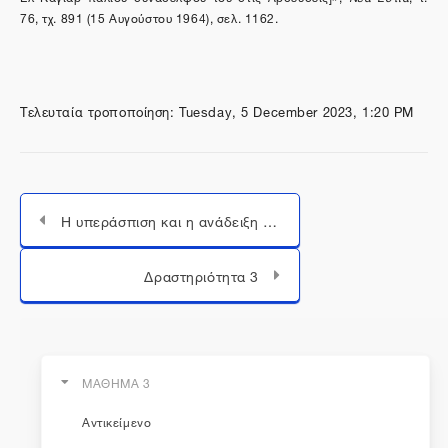
76, τχ. 891 (15 Αυγούστου 1964), σελ. 1162.
Τελευταία τροποποίηση: Tuesday, 5 December 2023, 1:20 PM
Η υπεράσπιση και η ανάδειξη του καβαφικού έργου
Μεταπήδηση σε...
Δραστηριότητα 3
ΜΑΘΗΜΑ 3
Αντικείμενο
η εκπαίδευση συνεχίζεται...