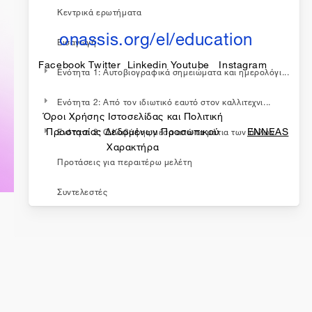
Κεντρικά ερωτήματα
onassis.org/el/education
Εισαγωγή
Facebook
Twitter
Linkedin
Youtube
Instagram
Ενότητα 1: Αυτοβιογραφικά σημειώματα και ημερολόγι...
Ενότητα 2: Από τον ιδιωτικό εαυτό στον καλλιτεχνι...
Όροι Χρήσης Ιστοσελίδας και Πολιτική
made by
Προστασίας Δεδομένων Προσωπικού
ENNEAS
Ενότητα 3: Ο Καβάφης μέσα από τα μάτια των άλλων
Χαρακτήρα
Προτάσεις για περαιτέρω μελέτη
Συντελεστές