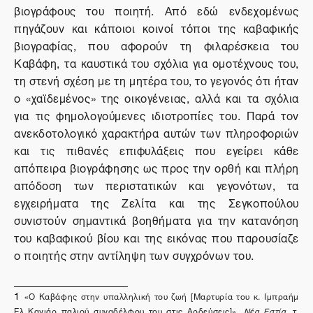
βιογράφους του ποιητή. Από εδώ ενδεχομένως
πηγάζουν και κάποιοι κοινοί τόποι της καβαφικής
βιογραφίας, που αφορούν τη φιλαρέσκεια του
Καβάφη, τα καυστικά του σχόλια για ομοτέχνους του,
τη στενή σχέση με τη μητέρα του, το γεγονός ότι ήταν
ο «χαϊδεμένος» της οικογένειας, αλλά και τα σχόλια
για τις φημολογούμενες ιδιοτροπίες του. Παρά τον
ανεκδοτολογικό χαρακτήρα αυτών των πληροφοριών
και τις πιθανές επιφυλάξεις που εγείρει κάθε
απόπειρα βιογράφησης ως προς την ορθή και πλήρη
απόδοση των περιστατικών και γεγονότων, τα
εγχειρήματα της Ζελίτα και της Σεγκοπούλου
συνιστούν σημαντικά βοηθήματα για την κατανόηση
του καβαφικού βίου και της εικόνας που παρουσίαζε
ο ποιητής στην αντίληψη των συγχρόνων του.
1
«Ο Καβάφης στην υπαλληλική του ζωή [Μαρτυρία του κ. Ιμπραήμ
Ελ Καγιάρ παλιού συναδέλφου του στις Αρδεύσεις]»,
Νέα Εστία
, τ.