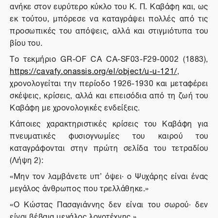
ανήκε στον ευρύτερο κύκλο του Κ. Π. Καβάφη και, ως
εκ τούτου, μπόρεσε να καταγράψει πολλές από τις
προσωπικές του απόψεις, αλλά και στιγμιότυπα του
βίου του.
Το τεκμήριο GR-OF CA CA-SF03-F29-0002 (1883),
https://cavafy.onassis.org/el/object/u-u-121/
,
χρονολογείται την περίοδο 1926-1930 και μεταφέρει
σκέψεις, κρίσεις, αλλά και επεισόδια από τη ζωή του
Καβάφη με χρονολογικές ενδείξεις.
Κάποιες χαρακτηριστικές κρίσεις του Καβάφη για
πνευματικές φυσιογνωμίες του καιρού του
καταγράφονται στην πρώτη σελίδα του τετραδίου
(Λήψη 2):
«Μην τον λαμβάνετε υπ’ όψει· ο Ψυχάρης είναι ένας
μεγάλος άνθρωπος που τρελλάθηκε.»
«Ο Κώστας Πασαγιάννης δεν είναι του σωρού· δεν
είναι βέβαια μεγάλος λογοτέχνης.»