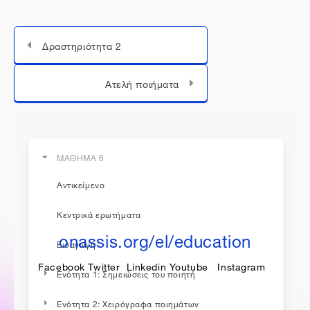
Δραστηριότητα 2
Μεταπήδηση σε...
Ατελή ποιήματα
ΜΑΘΗΜΑ 6
Αντικείμενο
η εκπαίδευση συνεχίζεται...
Κεντρικά ερωτήματα
onassis.org/el/education
Εισαγωγή
Facebook
Twitter
Linkedin
Youtube
Instagram
Ενότητα 1: Σημειώσεις του ποιητή
Ενότητα 2: Χειρόγραφα ποιημάτων