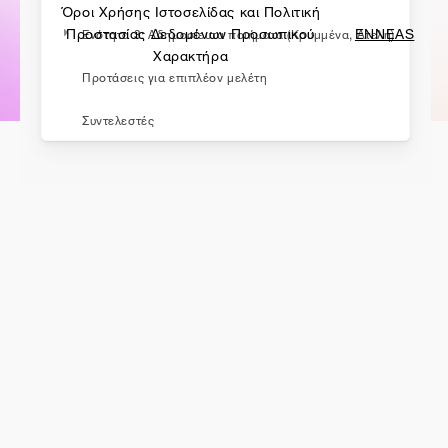
Όροι Χρήσης Ιστοσελίδας και Πολιτική
made by
Προστασίας Δεδομένων Προσωπικού
ENNEAS
Ενότητα 3: Αδημοσίευτα ποιήματα (Κρυμμένα, Ατελή)
Χαρακτήρα
Προτάσεις για επιπλέον μελέτη
Συντελεστές