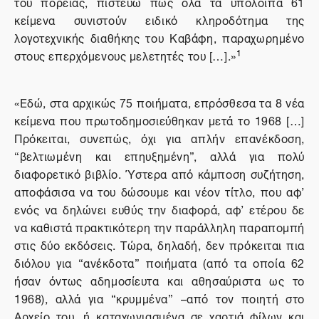
του πορείας, πιστεύω πως όλα τα υπόλοιπα 61
κείμενα συνιστούν ειδικό κληροδότημα της
λογοτεχνικής διαθήκης του Καβάφη, παραχωρημένο
1
στους επερχόμενους μελετητές του […].»
«Εδώ, στα αρχικώς 75 ποιήματα, επρόσθεσα τα 8 νέα
κείμενα που πρωτοδημοσιεύθηκαν μετά το 1968 […]
Πρόκειται, συνεπώς, όχι για απλήν επανέκδοση,
“βελτιωμένη και επηυξημένη”, αλλά για πολύ
διαφορετικό βιβλίο. Ύστερα από κάμποση συζήτηση,
αποφάσισα να του δώσουμε και νέον τίτλο, που αφ’
ενός να δηλώνει ευθύς την διαφορά, αφ’ ετέρου δε
να καθιστά πρακτικότερη την παράλληλη παραπομπή
στις δύο εκδόσεις. Τώρα, δηλαδή, δεν πρόκειται πια
διόλου για “ανέκδοτα” ποιήματα (από τα οποία 62
ήσαν όντως αδημοσίευτα και αθησαύριστα ως το
1968), αλλά για “κρυμμένα” –από τον ποιητή στο
Αρχείο του, ή καταχωνιασμένα σε χαρτιά φίλων και