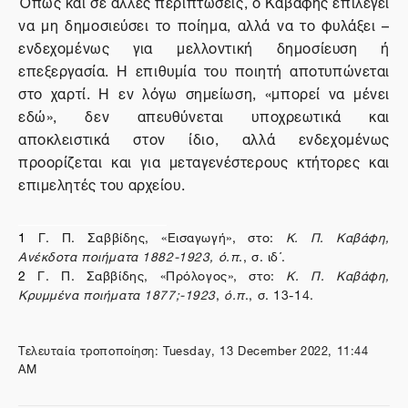
Όπως και σε άλλες περιπτώσεις, ο Καβάφης επιλέγει
να μη δημοσιεύσει το ποίημα, αλλά να το φυλάξει –
ενδεχομένως για μελλοντική δημοσίευση ή
επεξεργασία. Η επιθυμία του ποιητή αποτυπώνεται
στο χαρτί. Η εν λόγω σημείωση, «μπορεί να μένει
εδώ», δεν απευθύνεται υποχρεωτικά και
αποκλειστικά στον ίδιο, αλλά ενδεχομένως
προορίζεται και για μεταγενέστερους κτήτορες και
επιμελητές του αρχείου.
1
Γ. Π. Σαββίδης, «Εισαγωγή», στο:
Κ. Π. Καβάφη,
Ανέκδοτα ποιήματα 1882-1923, ό.π
., σ. ιδ΄.
2
Γ. Π. Σαββίδης, «Πρόλογος», στο:
Κ. Π. Καβάφη,
Κρυμμένα ποιήματα 1877;-1923
,
ό.π
., σ. 13-14.
Τελευταία τροποποίηση: Tuesday, 13 December 2022, 11:44
AM