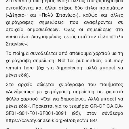
Στο verso (πίσω μέρος ενός φύλλου) του χειρογράφου
εντοπίζονται και άλλοι στίχοι, δύο τίτλοι ποιημάτων
(
«Δέησις»
και
«Πολύ Σπανίως»
), καθώς και άλλες
χειρόγραφες σημειώσεις που αναφέρονται σε
στοιχεία δημοσιεύσεων. Όλες οι σημειώσεις στο
verso είναι διαγραμμένες, εκτός από τον τίτλο «Πολύ
Σπανίως».
Το ποίημα συνοδεύεται από απόκομμα χαρτιού με τη
χειρόγραφη σημείωση: Not for publication; but may
remain here (όχι για δημοσίευση· αλλά μπορεί να
μένει εδώ).
Στο αρχείο σώζεται χειρόγραφο του ποιήματος
«Δυνάμωσις»
με χειρόγραφη σημείωση σε χωριστό
φύλλο χαρτιού: «Όχι για δημοσίευσι. Αλλά μπορεί να
μένει εδώ». Πρόκειται για το τεκμήριο GR-OF CA CA-
SF01-S01-F01-SF001-0091 (95), στον σύνδεσμο
https://cavafy.onassis.org/el/object/u-84/
.