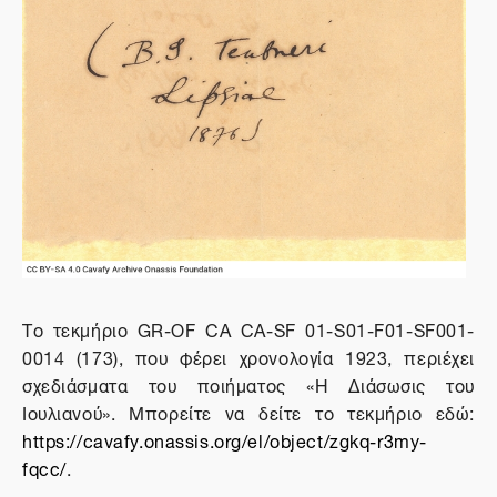
Το τεκμήριο
GR
-
OF
CA
CA
-
SF
01-
S
01-
F
01-
SF
001-
0014 (173), που φέρει χρονολογία 1923, περιέχει
σχεδιάσματα του ποιήματος «Η Διάσωσις του
Ιουλιανού». Μπορείτε να δείτε το τεκμήριο εδώ:
https://cavafy.onassis.org/el/object/zgkq-r3my-
fqcc/
.