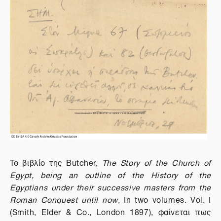
To
βιβλίο
της
Butcher,
The Story of the Church of
Egypt, being an outline of the History of the
Egyptians under their successive masters from the
Roman Conquest until now
, In two volumes. Vol
.
I
(
Smith
,
Elder
&
Co
.,
London
1897), φαίνεται πως