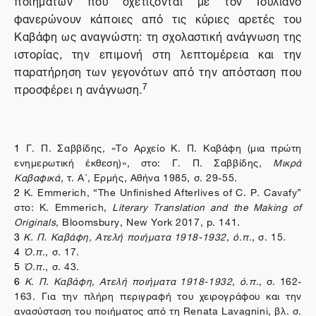
ποιημάτων που σχετίζονται με τον Ιουλιανό
φανερώνουν κάποιες από τις κύριες αρετές του
Καβάφη ως αναγνώστη: τη σχολαστική ανάγνωση της
ιστορίας, την επιμονή στη λεπτομέρεια και την
παρατήρηση των γεγονότων από την απόσταση που
7
προσφέρει η ανάγνωση.
1
Γ. Π. Σαββίδης, «Το Αρχείο Κ. Π. Καβάφη (μια πρώτη
ενημερωτική έκθεση)», στο: Γ. Π. Σαββίδης,
Μικρά
Καβαφικά
, τ. Α΄, Ερμής, Αθήνα 1985, σ. 29-55.
2
K. Emmerich, “The Unfinished Afterlives of C. P. Cavafy”
στο
:
Κ
. Emmerich,
Literary Translation and the Making of
Originals
, Bloomsbury, New York 2017, p. 141.
3
Κ. Π. Καβάφη,
Ατελή ποιήματα 1918-1932
,
ό.π.
, σ. 15.
4
Ό.π.
, σ. 17.
5
Ό.π
., σ. 43.
6
Κ. Π. Καβάφη,
Ατελή ποιήματα 1918-1932
,
ό.π
., σ. 162-
163. Για την πλήρη περιγραφή του χειρογράφου και την
ανασύσταση του ποιήματος από τη
Renata
Lavagnini
, βλ. σ.