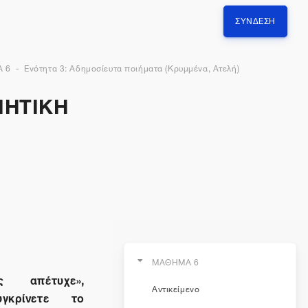
ΣΎΝΔΕΣΗ
 6
Ενότητα 3: Αδημοσίευτα ποιήματα (Κρυμμένα, Ατελή)
ΙΗΤΙΚΗ
,
ΜΑΘΗΜΑ 6
 απέτυχε»,
Αντικείμενο
κρίνετε το