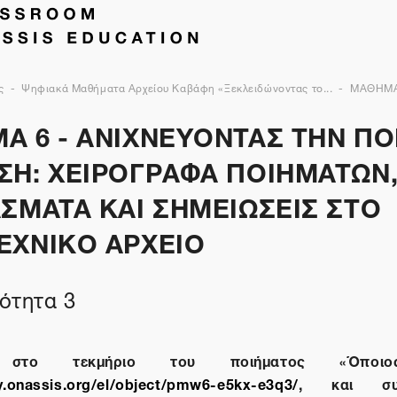
ς
Ψηφιακά Μαθήματα Αρχείου Καβάφη «Ξεκλειδώνοντας το...
ΜΑΘΗΜΑ
Α 6 - ΑΝΙΧΝΕΥΟΝΤΑΣ ΤΗΝ ΠΟ
ΣΗ: ΧΕΙΡΟΓΡΑΦΑ ΠΟΙΗΜΑΤΩΝ
ΣΜΑΤΑ ΚΑΙ ΣΗΜΕΙΩΣΕΙΣ ΣΤΟ
ΕΧΝΙΚΟ ΑΡΧΕΙΟ
ότητα 3
ε στο τεκμήριο του ποιήματος «Όποιος
fy.onassis.org/el/object/pmw6-e5kx-e3q3/
, και συγ