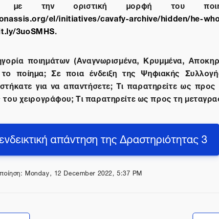
αφο με την οριστική μορφή του ποι
nassis.org/el/initiatives/cavafy-archive/hidden/he-who
bit.ly/3uoSMHS
.
ηγορία ποιημάτων (Αναγνωρισμένα, Κρυμμένα, Αποκηρ
 το ποίημα; Σε ποια ένδειξη της Ψηφιακής Συλλογ
στήκατε για να απαντήσετε; Τι παρατηρείτε ως προς
 του χειρογράφου; Τι παρατηρείτε ως προς τη μεταγρα
 ενδεικτική απάντηση της Δραστηριότητας 3
ποίηση: Monday, 12 December 2022, 5:37 PM
Μεταπήδηση σε...