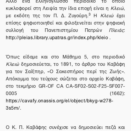
Άλλο ένα ελληνόγλωσσο περιοδικό το οποίο
κυκλοφορεί στη Λειψία την ίδια εποχή είναι η
Κλειώ
,
3
με εκδότη της τον Π. Δ. Ζυγούρη.
Η
Κλειώ
έχει
επίσης ψηφιοποιηθεί και φιλοξενείται στην ψηφιακή
συλλογή του Πανεπιστημίου Πατρών
Πλειάς
:
http://pleias.library.upatras.gr/index.php/kleio
.
Όπως είδαμε και στο Μάθημα 5, στο περιοδικό
Κλειώ
δημοσιεύεται, το 1891, το άρθρο του Καβάφη
για τον Σαίξπηρ, «Ο Σακεσπήρος περί της Ζωής».
Απόκομμα του τεύχους σώζεται στο αρχείο Καβάφη,
στο τεκμήριο GR-OF CA CA-SF02-S02-F25-SF007-
0005 (1662):
https://cavafy.onassis.org/el/object/bkyg-w278-
3s5m/
.
Ο Κ. Π. Καβάφης συνέχισε να δημοσιεύει πεζά και