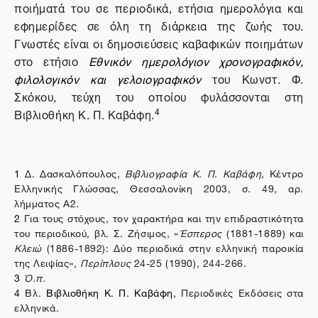
ποιήματά του σε περιοδικά, ετήσια ημερολόγια και
εφημερίδες σε όλη τη διάρκεια της ζωής του.
Γνωστές είναι οι δημοσιεύσεις καβαφικών ποιημάτων
στο ετήσιο
Eθνικόν ημερολόγιον χρονογραφικόν,
φιλολογικόν και γελοιογραφικόν
του Κωνστ. Φ.
Σκόκου, τεύχη του οποίου φυλάσσονται στη
4
Βιβλιοθήκη Κ. Π. Καβάφη.
1
Δ. Δασκαλόπουλος,
Βιβλιογραφία Κ. Π. Καβάφη
, Κέντρο
Ελληνικής Γλώσσας, Θεσσαλονίκη 2003, σ. 49, αρ.
λήμματος Α2.
2
Για τους στόχους, τον χαρακτήρα και την επιδραστικότητα
του περιοδικού, βλ. Σ. Ζήσιμος, «
Έσπερος
(1881-1889) και
Κλειώ
(1886-1892): Δύο περιοδικά στην ελληνική παροικία
της Λειψίας»,
Περίπλους
24-25 (1990), 244-266.
3
Ό.π.
4
Βλ.
Βιβλιοθήκη Κ. Π. Καβάφη
, Περιοδικές Εκδόσεις στα
ελληνικά.