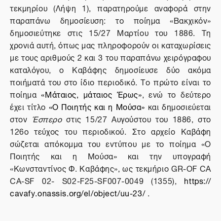
τεκμηρίου (Λήψη 1), παρατηρούμε αναφορά στην
παραπάνω δημοσίευση: το ποίημα «Βακχικόν»
δημοσιεύτηκε στις 15/27 Μαρτίου του 1886. Τη
χρονιά αυτή, όπως μας πληροφορούν οι καταχωρίσεις
με τους αριθμούς 2 και 3 του παραπάνω χειρόγραφου
καταλόγου, ο Καβάφης δημοσίευσε δύο ακόμα
ποιήματά του στο ίδιο περιοδικό. Το πρώτο είναι το
ποίημα
«Μάταιος, μάταιος Έρως»
, ενώ το δεύτερο
έχει τίτλο
«Ο Ποιητής και η Μούσα»
και δημοσιεύεται
στον
Έσπερο
στις 15/27 Αυγούστου του 1886, στο
126ο τεύχος του περιοδικού. Στο αρχείο Καβάφη
σώζεται απόκομμα του εντύπου με το ποίημα «Ο
Ποιητής και η Μούσα» και την υπογραφή
«Κωνσταντίνος Φ. Καβάφης», ως τεκμήριο
GR
-
OF
CA
CA
-
SF
02-
S
02-
F
25-
SF
007-0049 (1355),
https
://
cavafy
.
onassis
.
org
/
el
/
object
/
uu
-23/
.