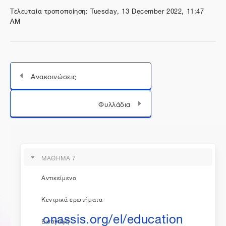
Τελευταία τροποποίηση: Tuesday, 13 December 2022, 11:47
AM
Ανακοινώσεις
Μεταπήδηση σε...
Φυλλάδια
ΜΑΘΗΜΑ 7
Αντικείμενο
η εκπαίδευση συνεχίζεται...
Κεντρικά ερωτήματα
onassis.org/el/education
Εισαγωγή