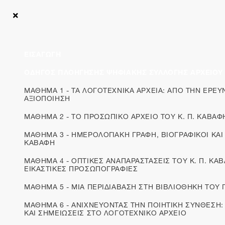
Αρχική
Ενότητες
Ψηφιακά Μαθήματα Αρχείου Καβάφη «Ξεκλειδώνον
ΕΙΣΑΓΩΓΗ
ΜΑΘΗΜΑ 7 - ΑΠΟ ΤΟ ΧΕΙΡΟΓΡΑΦΟ
ΟΔΗΓΟΣ ΠΛΟΗΓΗΣΗΣ ΨΗΦΙΑΚΗΣ ΣΥΛΛΟΓΗΣ ΑΡΧΕΙΟΥ
ΣΤΟ ΕΝΤΥΠΟ. ΟΙ ΕΚΔΟΤΙΚΕΣ
ΜΑΘΗΜΑ 1 - ΤΑ ΛΟΓΟΤΕΧΝΙΚΑ ΑΡΧΕΙΑ: ΑΠΟ ΤΗΝ ΕΡΕΥ
ΠΡΑΚΤΙΚΕΣ ΤΟΥ Κ.Π. ΚΑΒΑΦΗ
ΑΞΙΟΠΟΙΗΣΗ
ΜΑΘΗΜΑ 2 - ΤΟ ΠΡΟΣΩΠΙΚΟ ΑΡΧΕΙΟ ΤΟΥ Κ. Π. ΚΑΒΑΦ
ΜΑΘΗΜΑ 3 - ΗΜΕΡΟΛΟΓΙΑΚΗ ΓΡΑΦΗ, ΒΙΟΓΡΑΦΙΚΟΙ ΚΑΙ
Φυλλάδια
ΚΑΒΑΦΗ
ΜΑΘΗΜΑ 4 - ΟΠΤΙΚΕΣ ΑΝΑΠΑΡΑΣΤΑΣΕΙΣ ΤΟΥ Κ. Π. ΚΑ
Η «πρώτη περίοδος των καβαφικών εκδόσεων», κατά
ΕΙΚΑΣΤΙΚΕΣ ΠΡΟΣΩΠΟΓΡΑΦΙΕΣ
την οποία ο ποιητής τυπώνει τα λεγόμενα
ΜΑΘΗΜΑ 5 - ΜΙΑ ΠΕΡΙΔΙΑΒΑΣΗ ΣΤΗ ΒΙΒΛΙΟΘΗΚΗ ΤΟΥ 
«φυλλάδια», εκκινεί πιθανότατα το 1891 και διαρκεί
μέχρι το 1904. «Στα 13 εκείνα χρόνια, κατά τα οποία
ΜΑΘΗΜΑ 6 - ΑΝΙΧΝΕΥΟΝΤΑΣ ΤΗΝ ΠΟΙΗΤΙΚΗ ΣΥΝΘΕΣΗ:
ΚΑΙ ΣΗΜΕΙΩΣΕΙΣ ΣΤΟ ΛΟΓΟΤΕΧΝΙΚΟ ΑΡΧΕΙΟ
δημοσιεύτηκαν συνολικά 39 ποιήματά του, ο