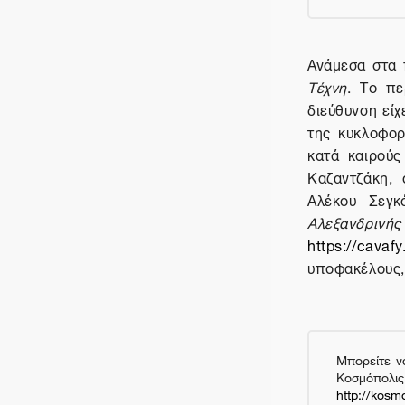
Ανάμεσα στα 
Τέχνη
. Το πε
διεύθυνση είχ
της κυκλοφορ
κατά καιρού
Καζαντζάκη, 
Αλέκου Σεγκ
Αλεξανδρι
https://cavafy
υποφακέλους, 
Μπορείτε
ν
Κοσμό
http://kosmo