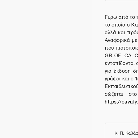
Γύρω από το 
το οποίο ο Κα
αλλά και πρό
Αναφορικά με
που πιστοποιο
GR-OF CA CA
εντοπίζονται 
για έκδοση δ
γράφει και ο 
Εκπαιδευτικο
σώζεται στ
https://cavafy
Κ. Π. Καβά