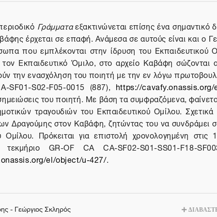
περιοδικό
Γράμματα
εξακτινώνεται επίσης ένα σημαντικό δ
βάφης έρχεται σε επαφή. Ανάμεσα σε αυτούς είναι και ο 
σωπα που εμπλέκονται στην ίδρυση του Εκπαιδευτικού Ο
 τον Εκπαιδευτικό Όμιλο, στο αρχείο Καβάφη σώζονται 
ύν την ενασχόληση του ποιητή με την εν λόγω πρωτοβουλί
-SF01-S02-F05-0015 (887),
https://cavafy.onassis.org/
σημειώσεις του ποιητή. Με βάση τα συμφραζόμενα, φαίνετ
ημοτικών τραγουδιών του Εκπαιδευτικού Ομίλου. Σχετικά 
Ίων Δραγούμης στον Καβάφη, ζητώντας του να συνδράμει σ
ύ Ομίλου. Πρόκειται για επιστολή χρονολογημένη στις 
ο τεκμήριο GR-OF CA CA-SF02-S01-SS01-F18-SF003
.onassis.org/el/object/u-427/
.
φης - Γεώργιος Σκληρός
ΔΙΑΒΑΣΤΕ