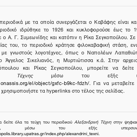
περιοδικά με τα οποία συνεργάζεται ο Καβάφης είναι κ
ριοδικό ιδρύθηκε το 1926 και κυκλοφορούσε έως το 19
ε ο Α. Γ. Συμεωνίδης και κατόπιν η Ρίκα Σεγκοπούλου. Σε
ίας του, το περιοδικό κράτησε φιλοκαβαφική στάση, ε
ς με γνωστούς λογοτέχνες, όπως ο Ναπολέων Λαπαθιώτ
ο Άγγελος Σικελιανός, η Μυρτιώτισσα κ.ά. Στην αρχει
όπουλου και Ρίκας Σεγκοπούλου, μπορείτε να δείτε
νής Τέχνης
μέσω του εξής υπερσυ
.onassis.org/el/object/gxfc-b9kc-fdzh/
. Για να μεταβείτε
χρησιμοποιήστε τα hyperlinks στο τέλος της σελίδας.
α δείτε όλα τα τεύχη του περιοδικού
Αλεξανδρινή Τέχνη
στην ψηφια
πολις, μέσω του εξής υπερσυνδέσ
polis.library.upatras.gr/index.php/alexandrini_texni
.