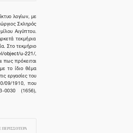
ίκτυο λογίων, με
Γεώργιος Σκληρός
μίλου Αιγύπτου.
αρκετά τεκμήρια
α. Στο τεκμήριο
el/object/u-221/
,
αι πως πρόκειται
με το ίδιο θέμα
τις εργασίες του
10/09/1910, που
-0030 (1656),
 ΠΕΡΙΣΣΟΤΕΡΑ