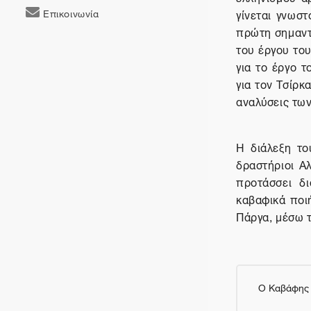
Επικοινωνία
γίνεται γνωστ
πρώτη σημαντι
του έργου το
για το έργο 
για τον Τσίρκ
αναλύσεις τω
Η διάλεξη το
δραστήριοι Αλ
προτάσσει δ
καβαφικά ποι
Πάργα, μέσω 
Ο Καβάφης 