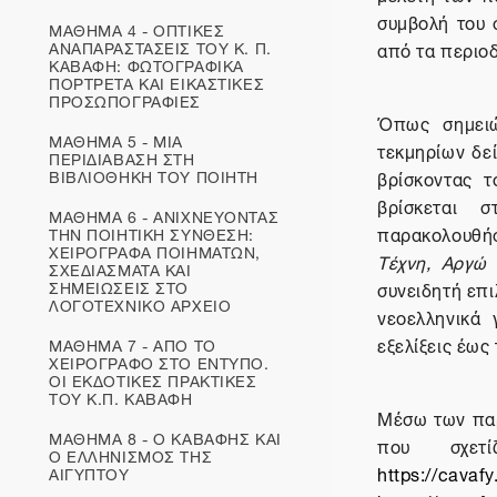
συμβολή του 
ΜΑΘΗΜΑ 4 - ΟΠΤΙΚΕΣ
ΑΝΑΠΑΡΑΣΤΑΣΕΙΣ ΤΟΥ Κ. Π.
από τα περιο
ΚΑΒΑΦΗ: ΦΩΤΟΓΡΑΦΙΚΑ
ΠΟΡΤΡΕΤΑ ΚΑΙ ΕΙΚΑΣΤΙΚΕΣ
ΠΡΟΣΩΠΟΓΡΑΦΙΕΣ
Όπως σημειώ
ΜΑΘΗΜΑ 5 - ΜΙΑ
τεκμηρίων δεί
ΠΕΡΙΔΙΑΒΑΣΗ ΣΤΗ
ΒΙΒΛΙΟΘΗΚΗ ΤΟΥ ΠΟΙΗΤΗ
βρίσκοντας 
βρίσκεται 
ΜΑΘΗΜΑ 6 - ΑΝΙΧΝΕΥΟΝΤΑΣ
παρακολουθή
ΤΗΝ ΠΟΙΗΤΙΚΗ ΣΥΝΘΕΣΗ:
ΧΕΙΡΟΓΡΑΦΑ ΠΟΙΗΜΑΤΩΝ,
Τέχνη, Αργώ 
ΣΧΕΔΙΑΣΜΑΤΑ ΚΑΙ
ΣΗΜΕΙΩΣΕΙΣ ΣΤΟ
συνειδητή επ
ΛΟΓΟΤΕΧΝΙΚΟ ΑΡΧΕΙΟ
νεοελληνικά 
εξελίξεις έως
ΜΑΘΗΜΑ 7 - ΑΠΟ ΤΟ
ΧΕΙΡΟΓΡΑΦΟ ΣΤΟ ΕΝΤΥΠΟ.
ΟΙ ΕΚΔΟΤΙΚΕΣ ΠΡΑΚΤΙΚΕΣ
ΤΟΥ Κ.Π. ΚΑΒΑΦΗ
Μέσω των παρ
ΜΑΘΗΜΑ 8 - Ο ΚΑΒΑΦΗΣ ΚΑΙ
που σχετ
Ο ΕΛΛΗΝΙΣΜΟΣ ΤΗΣ
https://cavafy
ΑΙΓΥΠΤΟΥ