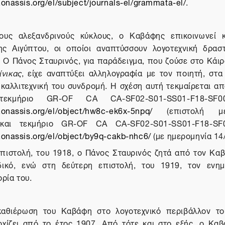
y.onassis.org/el/subject/journals-el/grammata-el/
.
ους αλεξανδρινούς κύκλους,
ο Καβάφης επικοινωνεί 
ης Αιγύπτου, οι οποίοι αναπτύσσουν λογοτεχνική δρασ
 Ο Πάνος Σταυρινός, για παράδειγμα, που ζούσε στο Κάιρ
ίνικας
, είχε αναπτύξει αλληλογραφία με τον ποιητή, στα
καλλιτεχνική του συνδρομή. Η σχέση αυτή τεκμαίρεται απ
 τεκμήριο GR-OF CA CA-SF02-S01-SS01-F18-SF00
y.onassis.org/el/object/hw8c-ek6x-5npq/
(επιστολή με
 και τεκμήριο
GR-OF CA CA-SF02-S01-SS01-F18-SF0
y.onassis.org/el/object/by9q-cakb-nhc6/
(με ημερομηνία 14
πιστολή, του 1918, ο Πάνος Σταυρινός ζητά από τον Κα
δικό, ενώ στη δεύτερη επιστολή, του 1919, τον ενημ
ρία του.
αθιέρωση του Καβάφη στο λογοτεχνικό περιβάλλον του
ρχίζει από το έτος 1907. Από τότε και στο εξής, ο Καβ