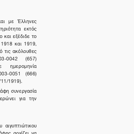
και με Έλληνες
τηριότητα εκτός
ο και εξέδιδε το
 1918 και 1919,
ό τις ακόλουθες
3-0042 (657)
 ημερομηνία
03-0051 (666)
/11/1919).
βάφη συνεργασία
ερώνει για την
 αιγυπτιώτικου
άφης αρχίζει να