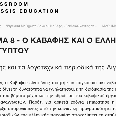
ς
Ψηφιακά Μαθήματα Αρχείου Καβάφη «Ξεκλειδώνοντας το...
ΜΑΘΗΜΑ
Α 8 - Ο ΚΑΒΑΦΗΣ ΚΑΙ Ο ΕΛΛ
ΙΓΥΠΤΟΥ
ς και τα λογοτεχνικά περιοδικά της Αι
ν, ο Καβάφης είναι ένας ποιητής με παγκόσμια ακτινοβο
ς δίνει τη δυνατότητα να ιχνηλατήσουμε τη διαδικασία της
 του βήματα μέχρι και την εδραίωση του καβαφικού έργο
ι αναγνωστών. Παρότι για αρκετά χρόνια επικράτησε
ξε απομονωμένος από την κοινωνική πραγματικότητα το
εριοδικών της ελληνικής παροικίας αποκαλύπτει τη σταθ