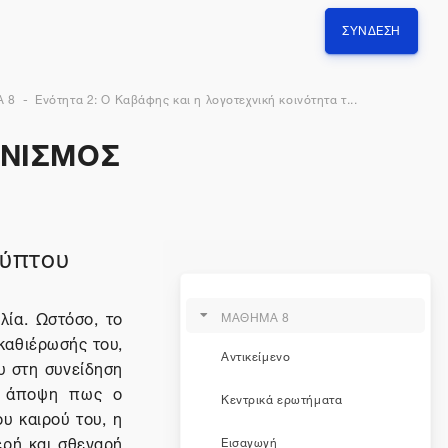
ΣΎΝΔΕΣΗ
 8
Ενότητα 2: Ο Καβάφης και η λογοτεχνική κοινότητα τ...
ΗΝΙΣΜΟΣ
γύπτου
λία. Ωστόσο, το
ΜΑΘΗΜΑ 8
 καθιέρωσής του,
Αντικείμενο
υ στη συνείδηση
 η άποψη πως ο
Κεντρικά ερωτήματα
υ καιρού του, η
ερή και σθεναρή
Εισαγωγή