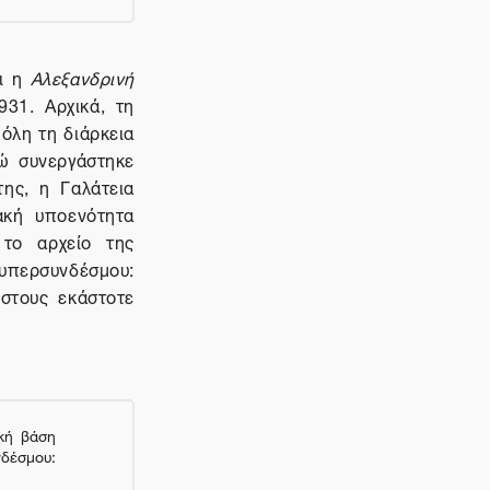
αι η
Αλεξανδρινή
31. Αρχικά, τη
 όλη τη διάρκεια
νώ συνεργάστηκε
ης, η Γαλάτεια
ακή υποενότητα
 το αρχείο της
νδέσμου:
 στους εκάστοτε
κή βάση
μου: