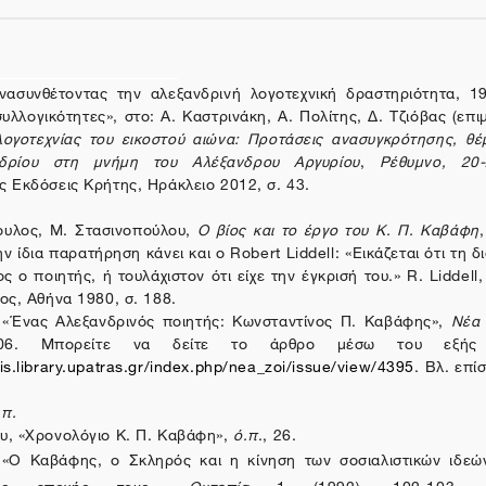
ασυνθέτοντας την αλεξανδρινή λογοτεχνική δραστηριότητα, 1
λλογικότητες», στο: Α. Καστρινάκη, Α. Πολίτης, Δ. Τζιόβας (επι
λογοτεχνίας του εικοστού αιώνα: Προτάσεις ανασυγκρότησης, θέ
εδρίου στη μνήμη του Αλέξανδρου Αργυρίου
,
Ρέθυμνο, 20
ς Εκδόσεις Κρήτης, Ηράκλειο 2012, σ. 43.
ουλος, Μ. Στασινοπούλου,
Ο βίος και το έργο του Κ. Π. Καβάφη
ην ίδια παρατήρηση κάνει και ο
Robert
Liddell
: «Εικάζεται ότι τη δ
ος ο ποιητής, ή τουλάχιστον ότι είχε την έγκρισή του.»
R
.
Liddell
ρος, Αθήνα 1980, σ. 188.
 «Ένας Αλεξανδρινός ποιητής: Κωνσταντίνος Π. Καβάφης»,
Νέα
206. Μπορείτε να δείτε το άρθρο μέσω του εξής υ
is.library.upatras.gr/index.php/nea_zoi/issue/view/4395
. Βλ. επί
.π.
υ, «
Χρονολόγιο Κ. Π. Καβάφη»,
ό.π
., 26
.
«Ο Καβάφης, ο Σκληρός και η κίνηση των σοσιαλιστικών ιδεών
της εποχής τους»,
Ουτοπία
1 (1992), 102-103, δι