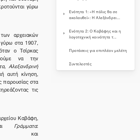
κροτούνται γύρω
Ενότητα 1: «Η πόλις θα σε
ακολουθεί»: Η Αλεξάνδρει...
Ενότητα 2: Ο Καβάφης και η
των αρχειακών
λογοτεχνική κοινότητα τ...
ά γύρω στα 1907,
όταν ο Τσίρκας
Προτάσεις για επιπλέον μελέτη
ρούμε να την
Συντελεστές
α, Αλεξανδρινή
κή αυτή κίνηση,
ς παρουσίας στα
πηρεάζοντας τις
αρχείου Καβάφη,
αι
Γράμματα
:
και