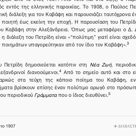
ός εντός της ελληνικής παροικίας. Το 1908, ο Παύλος Πε
κή διάλεξη για τον Καβάφη και παρουσιάζει ταυτόχρονα έ
υ ποιητή έως εκείνη την εποχή. Η παρουσίαση του Πετρίδ
του Καβάφη στην Αλεξάνδρεια. Όπως μας μεταφέρει ο Δ.
α η διάλεξη
του Πετρίδη είναι «“πολύτιμη” γιατί είναι σχεδ
3
ν ποιημάτων υπαγορεύτηκαν από τον ίδιο τον Καβάφη».
υ Πετρίδη δημοσιεύεται κατόπιν στη
Νέα Ζωή
, περιοδι
4
εξανδρινοί διανοούμενοι.
Από το σημείο αυτό και στο 
ιαρκώς στα τεύχη της κάποιο ποίημα του Καβάφη, ε
ήματα βρίσκουν επίσης έναν πολύτιμο αρωγό στο πρόσω
5
του περιοδικού
Γράμματα
που ο ίδιος διευθύνει.
το 1907
ΔΙΑΒΑΣΤΕ