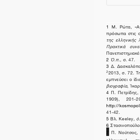
1
Μ. Ρώτα, «Αν
πρόσωπα στις συ
της ελληνικής 
Πρακτικά συν
Πανεπιστημιακέ
2
Ό.π.
, σ. 47.
3
Δ. Δασκαλόπ
2013, σ. 72. Τ
2
εμπνεύσει ο ίδι
βιογραφία
, Ίκα
4
Π.
Πετρίδης,
1909), 201-
http://kosmopol
41-42.
5
Βλ.
Keeley
,
ό
6
Στασινοπούλο
7
Π. Νούτσος, 
ελληνισμό 