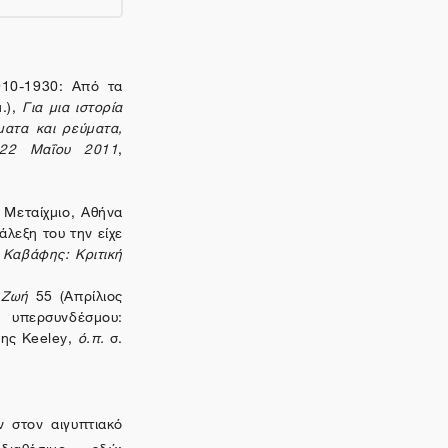
910-1930: Από τα
μ.),
Για μια ιστορία
ματα και ρεύματα,
-22 Μαΐου 2011
,
, Μεταίχμιο, Αθήνα
ιάλεξη του την είχε
,
Καβάφης: Κριτική
 Ζωή
55 (Απρίλιος
περσυνδέσμου:
σης
Keeley
,
ό.π.
σ.
 στον αιγυπτιακό
αθέσιμο εδώ: