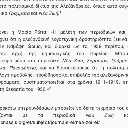
στα πολιτισμικά δίκτυα της Αλεξάνδρειας, όπως αυτά συγ
1
δικά
Γράμματα
και
Νέα Ζωή
.
νει η Μαρία Ρώτα: «Η μελέτη των περιοδικών και 
χνει ότι η αλεξανδρινή λογοτεχνική δραστηριότητα ξεκιν
τον Καβάφη ώριμο, και διαρκεί ως τα 1938 περίπου, 
στην αρχή της δημιουργικής του πορείας. Μπο
σουμε μέσα στα περιοδικά
Νέα Ζωή, Σεράπιον, Γράμματ
και Παναιγύπτια
, και να διαπιστώσουμε ότι η πολιτισμι
ιλογή προβολής, προώθησης και επιβολής της αλεξανδρινή
γράμματα, συστηματοποιείται στα χρόνια 1911-1919, ε
2
 τη δεκαετία του 1930.»
ακάτω υπερσυνδέσμων μπορείτε να δείτε τεκμήρια του 
ίζονται με τα περιοδικά
Νέα Ζωή
κ
.onassis.org/el/subject/journals-el/nea-zoi-el/